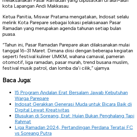
melaksanakan Pasar Ramadan yang dipusatkan di alun-alun
kota Lapangan Andi Makkasau.
Ketua Panitia, Miswar Pratama mengatakan, Indosat selalu
melirik Kota Parepare sebagai lokasi pelaksanaan Pasar
Ramadan yang merupakan agenda tahunan setiap bulan
puasa.
“Tahun ini, Pasar Ramadan Parepare akan dilaksanakan mulai
tanggal 16-31 Maret. Dimana diisi dengan beberapa kegiatan
seperti festival kuliner UMKM, wahana carnaval, pameran
otomotif, liga ramadan, pasar murah, trend busana muslim,
festival musik patrol, dan lomba da’i cilik,” ujarnya.
Baca Juga:
15 Program Andalan Erat Bersalam Jawab Kebutuhan
Warga Parepare
Indosat Gerakkan Generasi Muda untuk Bicara Baik di
Digital Lewat Kreativitas
Blusukan di Soreang, Erat: Hujan Bukan Penghalang Tapi
Rahmat
Liga Ramadan 2024, Pertandingan Perdana Teratai FC
vs Soreang Putra