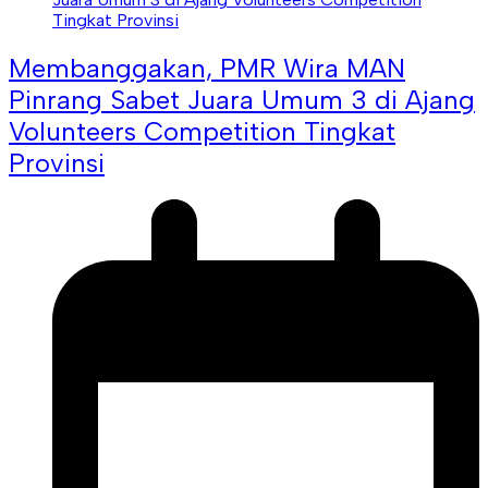
Membanggakan, PMR Wira MAN
Pinrang Sabet Juara Umum 3 di Ajang
Volunteers Competition Tingkat
Provinsi