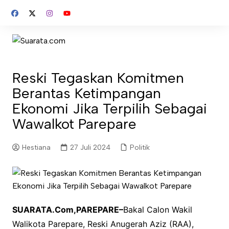
Skip
to
content
Reski Tegaskan Komitmen
Berantas Ketimpangan
Ekonomi Jika Terpilih Sebagai
Wawalkot Parepare
Hestiana
27 Juli 2024
Politik
SUARATA.Com,PAREPARE–
Bakal Calon Wakil
Walikota Parepare, Reski Anugerah Aziz (RAA),