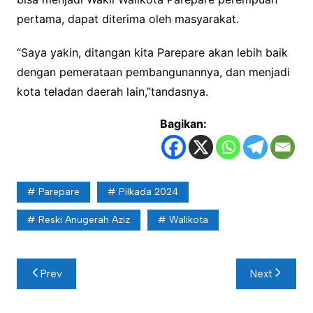
pertama, dapat diterima oleh masyarakat.
“Saya yakin, ditangan kita Parepare akan lebih baik
dengan pemerataan pembangunannya, dan menjadi
kota teladan daerah lain,”tandasnya.
Bagikan:
Parepare
Pilkada 2024
Reski Anugerah Aziz
Walikota
Navigasi
Prev
Next
pos