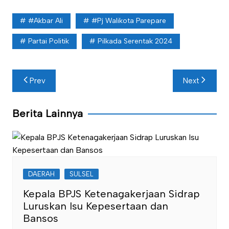
#Akbar Ali
#Pj Walikota Parepare
Partai Politik
Pilkada Serentak 2024
Navigasi
Prev
Next
pos
Berita Lainnya
DAERAH
SULSEL
Kepala BPJS Ketenagakerjaan Sidrap
Luruskan Isu Kepesertaan dan
Bansos