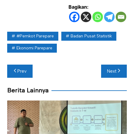
Bagikan:
#Pemkot Parepare
Badan Pusat Statistik
Ekonomi Parepare
Navigasi
Prev
Next
pos
Berita Lainnya