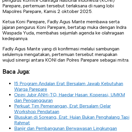
pengurus Komite Olahraga Nasional Indonesia (KONI)
Parepare, pertemuan tersebut terlaksana di ruang lobi
Mapolres Parepare, Kamis 2 oktober 2025.
Ketua Koni Parepare, Fadly Agus Mante membawa serta
jajaran pengurus Koni Parepare, bertatap muka dengan Indra
Waspada Yuda, membahas sejumlah agenda ke olahragaan
kedepannya.
Fadly Agus Mante yang di konfirmasi melalui sambungan
selulernya mengatakan, pertemuan tersebut merupakan
wujud sinergi antara KONI dan Polres Parepare sebagai mitra.
Baca Juga:
15 Program Andalan Erat Bersalam Jawab Kebutuhan
Warga Parepare
Opini Jubir ANH-TQ, Haedar Hasan: Koperasi, UMKM
dan Pengangguran
Perkuat Tim Pemenangan, Erat Bersalam Gelar
Workshop Pendataan
Blusukan di Soreang, Erat: Hujan Bukan Penghalang Tapi
Rahmat
Banjir dan Pembangunan Berwawasan Lingkungan