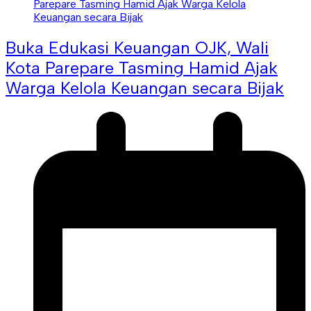
Buka Edukasi Keuangan OJK, Wali
Kota Parepare Tasming Hamid Ajak
Warga Kelola Keuangan secara Bijak