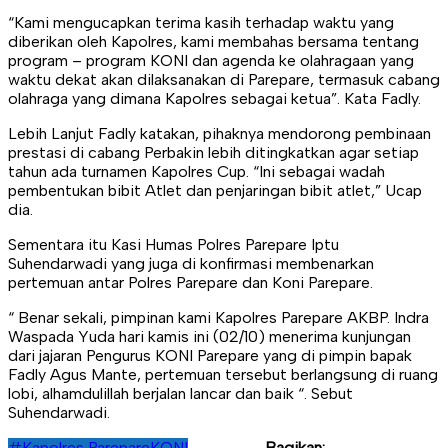
“Kami mengucapkan terima kasih terhadap waktu yang
diberikan oleh Kapolres, kami membahas bersama tentang
program – program KONI dan agenda ke olahragaan yang
waktu dekat akan dilaksanakan di Parepare, termasuk cabang
olahraga yang dimana Kapolres sebagai ketua”. Kata Fadly.
Lebih Lanjut Fadly katakan, pihaknya mendorong pembinaan
prestasi di cabang Perbakin lebih ditingkatkan agar setiap
tahun ada turnamen Kapolres Cup. “Ini sebagai wadah
pembentukan bibit Atlet dan penjaringan bibit atlet,” Ucap
dia.
Sementara itu Kasi Humas Polres Parepare Iptu
Suhendarwadi yang juga di konfirmasi membenarkan
pertemuan antar Polres Parepare dan Koni Parepare.
“ Benar sekali, pimpinan kami Kapolres Parepare AKBP. Indra
Waspada Yuda hari kamis ini (02/10) menerima kunjungan
dari jajaran Pengurus KONI Parepare yang di pimpin bapak
Fadly Agus Mante, pertemuan tersebut berlangsung di ruang
lobi, alhamdulillah berjalan lancar dan baik “. Sebut
Suhendarwadi.
#Kapolres Parepare
KONI
Bagikan: