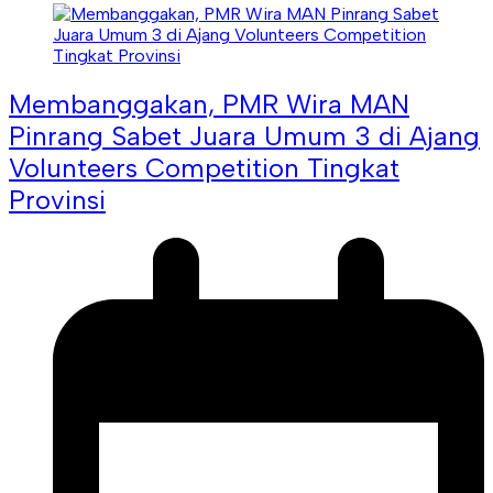
Membanggakan, PMR Wira MAN
Pinrang Sabet Juara Umum 3 di Ajang
Volunteers Competition Tingkat
Provinsi