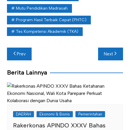
Mutu Pendidikan Madrasah
Program Hasil Terbaik Cepat (PHTC)
Tes Kompetensi Akademik (TKA)
Navigasi
Prev
Next
pos
Berita Lainnya
DAERAH
Ekonomi & Bisnis
Pemerintahan
Rakerkonas APINDO XXXV Bahas