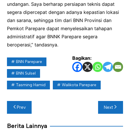
undangan. Saya berharap persiapan teknis dapat
segera dipercepat dengan adanya kepastian lokasi
dan sarana, sehingga tim dari BNN Provinsi dan
Pemkot Parepare dapat menyelesaikan tahapan
administratif agar BNNK Parepare segera
beroperasi,” tandasnya.
Bagikan:
BNN Parepare
BNN Sulsel
Tasming Hamid
Walikota Parepare
Navigasi
Prev
Next
pos
Berita Lainnya