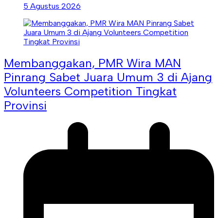
5 Agustus 2026
Membanggakan, PMR Wira MAN
Pinrang Sabet Juara Umum 3 di Ajang
Volunteers Competition Tingkat
Provinsi