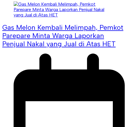
Gas Melon Kembali Melimpah, Pemkot
Parepare Minta Warga Laporkan
Penjual Nakal yang Jual di Atas HET