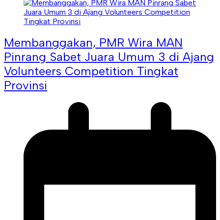
Membanggakan, PMR Wira MAN
Pinrang Sabet Juara Umum 3 di Ajang
Volunteers Competition Tingkat
Provinsi