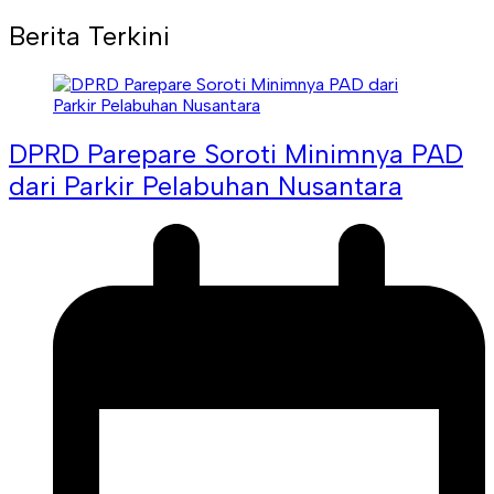
Berita Terkini
DPRD Parepare Soroti Minimnya PAD
dari Parkir Pelabuhan Nusantara