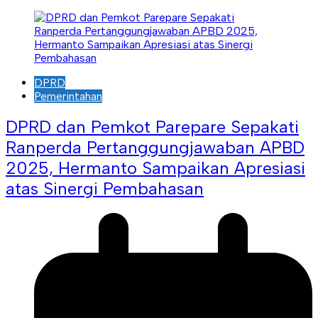
DPRD
Pemerintahan
DPRD dan Pemkot Parepare Sepakati
Ranperda Pertanggungjawaban APBD
2025, Hermanto Sampaikan Apresiasi
atas Sinergi Pembahasan