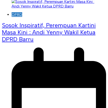
DPRD
Sosok Inspiratif, Perempuan Kartini
Masa Kini : Andi Yenny Wakil Ketua
DPRD Barru