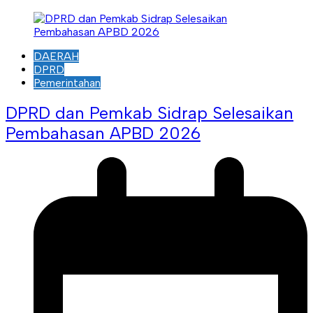
DAERAH
DPRD
Pemerintahan
DPRD dan Pemkab Sidrap Selesaikan
Pembahasan APBD 2026