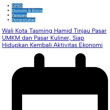
DPRD
Ekonomi & Bisnis
Parepare
Pemerintahan
Wali Kota Tasming Hamid Tinjau Pasar
UMKM dan Pasar Kuliner, Siap
Hidupkan Kembali Aktivitas Ekonomi