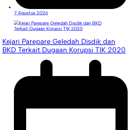
7 Agustus 2026
Kejari Parepare Geledah Disdik dan
BKD Terkait Dugaan Korupsi TIK 2020