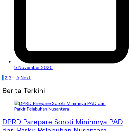
5 November 2025
Paginasi
1
2
3
…
6
Next
pos
Berita Terkini
DPRD Parepare Soroti Minimnya PAD
dari Parkir Pelabuhan Nusantara