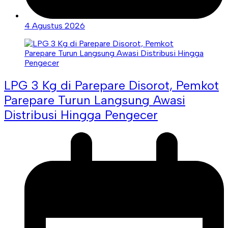
4 Agustus 2026
LPG 3 Kg di Parepare Disorot, Pemkot
Parepare Turun Langsung Awasi
Distribusi Hingga Pengecer