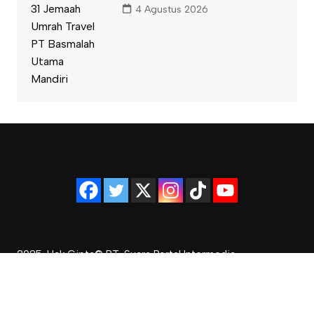
4 Agustus 2026
2025. Hak Cipta© PT. Suara Portal Intermedia
Tentang Kami
Redaksi
Disclaimer
Pedoman Media Siber