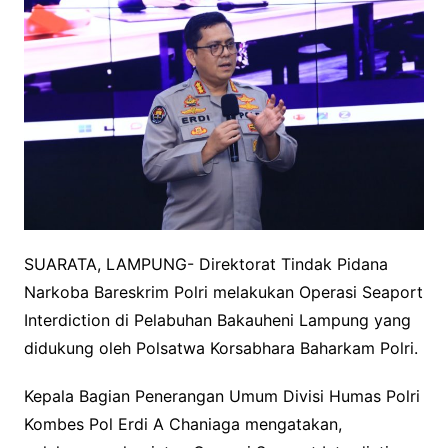
SUARATA, LAMPUNG- Direktorat Tindak Pidana
Narkoba Bareskrim Polri melakukan Operasi Seaport
Interdiction di Pelabuhan Bakauheni Lampung yang
didukung oleh Polsatwa Korsabhara Baharkam Polri.
Kepala Bagian Penerangan Umum Divisi Humas Polri
Kombes Pol Erdi A Chaniaga mengatakan,