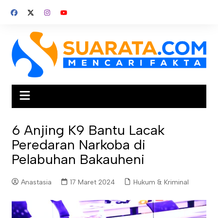
Skip
to
content
6 Anjing K9 Bantu Lacak
Peredaran Narkoba di
Pelabuhan Bakauheni
Anastasia
17 Maret 2024
Hukum & Kriminal