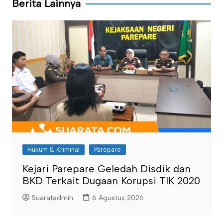
Berita Lainnya
Hukum & Kriminal
Parepare
Kejari Parepare Geledah Disdik dan
BKD Terkait Dugaan Korupsi TIK 2020
Suaratadmin
6 Agustus 2026