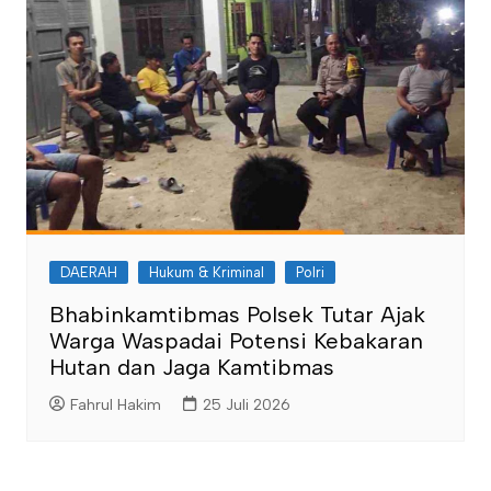
DAERAH
Hukum & Kriminal
Polri
Bhabinkamtibmas Polsek Tutar Ajak
Warga Waspadai Potensi Kebakaran
Hutan dan Jaga Kamtibmas
Fahrul Hakim
25 Juli 2026