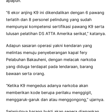
apapun.
“6 ekor anjing K9 ini dikendalikan dengan 6 pawang
terlatih dan 8 personel pelindung yang sudah
mempunyai kompetensi sertifikasi pawang K9 serta
lulusan pelatihan DS ATTA Amerika serikat,” katanya.
Adapun sasaran operasi yakni kendaran yang
melintas menuju penyeberangan kapal fery
Pelabuhan Bakauheni, dengan melacak narkoba
yang diduga terdapat pada lendaraan, barang
bawaan serta orang.
“Ketika K9 mengedus adanya narkoba akan
memberikan kode berupa perilaku menggigit,
menggaruk-garuk dan atau menggongong,” ujarnya.
Selanjutnya barang bukti akan segera diamankan