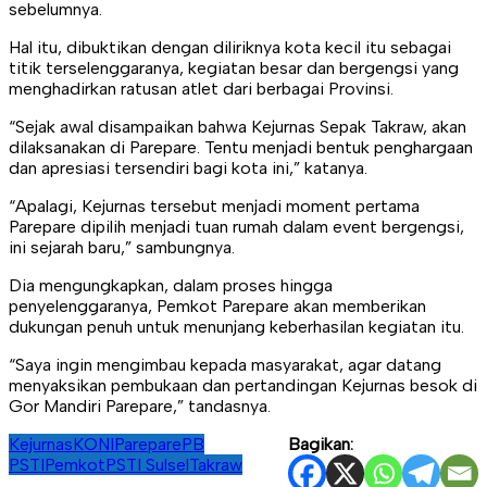
sebelumnya.
Hal itu, dibuktikan dengan diliriknya kota kecil itu sebagai
titik terselenggaranya, kegiatan besar dan bergengsi yang
menghadirkan ratusan atlet dari berbagai Provinsi.
“Sejak awal disampaikan bahwa Kejurnas Sepak Takraw, akan
dilaksanakan di Parepare. Tentu menjadi bentuk penghargaan
dan apresiasi tersendiri bagi kota ini,” katanya.
“Apalagi, Kejurnas tersebut menjadi moment pertama
Parepare dipilih menjadi tuan rumah dalam event bergengsi,
ini sejarah baru,” sambungnya.
Dia mengungkapkan, dalam proses hingga
penyelenggaranya, Pemkot Parepare akan memberikan
dukungan penuh untuk menunjang keberhasilan kegiatan itu.
“Saya ingin mengimbau kepada masyarakat, agar datang
menyaksikan pembukaan dan pertandingan Kejurnas besok di
Gor Mandiri Parepare,” tandasnya.
Kejurnas
KONI
Parepare
PB
Bagikan:
PSTI
Pemkot
PSTI Sulsel
Takraw