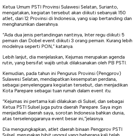
Ketua Umum PSTI Provinsi Sulawesi Selatan, Surianto,
mengatakan, kegiatan tersebut akan diikuti sebanyak 150
atlet, dari 12 Provinsi di Indonesia, yang siap bertanding dan
mengharumkan daerahnya.
“Ada dua jenis pertandingan nantinya, Inter regu diikuti 5
pemain dan Dobel event diikuti 3 orang pemain. Kurang lebih
modelnya seperti PON,” katanya.
Lebih lanjut, dia menjelaskan, Kejurnas merupakan agenda
rutin, yang bersifat wajib untuk dilaksanakan oleh PB PSTI.
Kemudian, pada tahun ini Pengurus Provinsi (Pengprov)
Sulawesi Selatan, mendapatkan kesempatan perdana,
sebagai penyelenggara kegiatan tersebut, dan menjadikan
Kota Parepare sebagai tuan rumah dalam event itu.
“Kejurnas ini pertama kali dilakukan di Sulsel, dan sebagai
Ketua PSTI Sulsel juga putra daerah Parepare. Saya ingin
menjadikan daerah saya, sorotan Indonesia bahkan dunia,
atas terselenggaranya event besar ini,”jelasnya.
Dia mengungkapkan, atlet daerah binaan Pengprov PSTI
Sulsel, merupakan bibit unggul yang beberapa kali telah