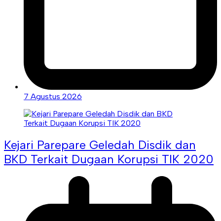
7 Agustus 2026
Kejari Parepare Geledah Disdik dan
BKD Terkait Dugaan Korupsi TIK 2020