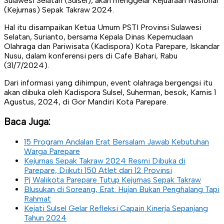
Sulawesi Selatan (Sulsel), akan menggelar Kejuaraan Nasional
(Kejurnas) Sepak Takraw 2024.
Hal itu disampaikan Ketua Umum PSTI Provinsi Sulawesi
Selatan, Surianto, bersama Kepala Dinas Kepemudaan
Olahraga dan Pariwisata (Kadispora) Kota Parepare, Iskandar
Nusu, dalam konferensi pers di Cafe Bahari, Rabu
(31/7/2024).
Dari informasi yang dihimpun, event olahraga bergengsi itu
akan dibuka oleh Kadispora Sulsel, Suherman, besok, Kamis 1
Agustus, 2024, di Gor Mandiri Kota Parepare.
Baca Juga:
15 Program Andalan Erat Bersalam Jawab Kebutuhan
Warga Parepare
Kejurnas Sepak Takraw 2024 Resmi Dibuka di
Parepare, Diikuti 150 Atlet dari 12 Provinsi
Pj Walikota Parepare Tutup Kejurnas Sepak Takraw
Blusukan di Soreang, Erat: Hujan Bukan Penghalang Tapi
Rahmat
Kejati Sulsel Gelar Refleksi Capain Kinerja Sepanjang
Tahun 2024