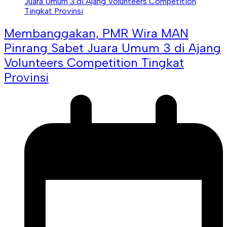
Membanggakan, PMR Wira MAN
Pinrang Sabet Juara Umum 3 di Ajang
Volunteers Competition Tingkat
Provinsi