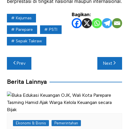
berprestasi di tingkat nasional maupun internasional.
Bagikan:
Kejurnas
Parepare
PSTI
Sepak Takraw
Navigasi
Prev
Next
pos
Berita Lainnya
Ekonomi & Bisnis
Pemerintahan