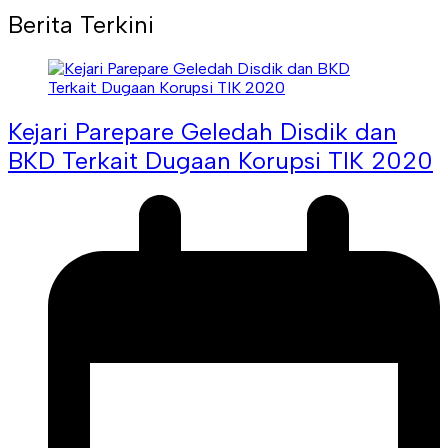
Berita Terkini
Kejari Parepare Geledah Disdik dan
BKD Terkait Dugaan Korupsi TIK 2020