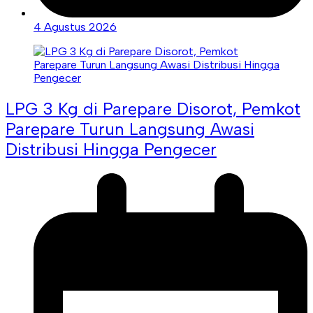
4 Agustus 2026
LPG 3 Kg di Parepare Disorot, Pemkot
Parepare Turun Langsung Awasi
Distribusi Hingga Pengecer