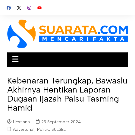
Skip
to
content
Kebenaran Terungkap, Bawaslu
Akhirnya Hentikan Laporan
Dugaan Ijazah Palsu Tasming
Hamid
Hestiana
23 September 2024
Advertorial
,
Politik
,
SULSEL