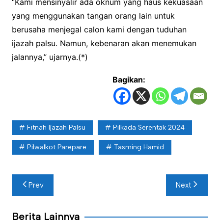
“Kami mensinyalir ada oknum yang haus kekuasaan
yang menggunakan tangan orang lain untuk
berusaha menjegal calon kami dengan tuduhan
ijazah palsu. Namun, kebenaran akan menemukan
jalannya,” ujarnya.(*)
Bagikan:
Fitnah Ijazah Palsu
Pilkada Serentak 2024
Pilwalkot Parepare
Tasming Hamid
Navigasi
Prev
Next
pos
Berita Lainnya