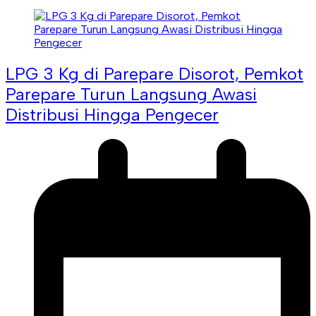
LPG 3 Kg di Parepare Disorot, Pemkot
Parepare Turun Langsung Awasi
Distribusi Hingga Pengecer