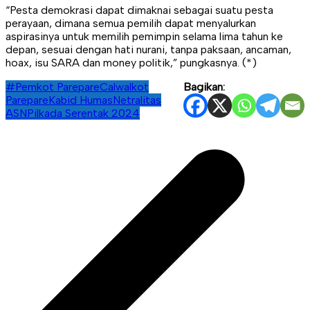
“Pesta demokrasi dapat dimaknai sebagai suatu pesta
perayaan, dimana semua pemilih dapat menyalurkan
aspirasinya untuk memilih pemimpin selama lima tahun ke
depan, sesuai dengan hati nurani, tanpa paksaan, ancaman,
hoax, isu SARA dan money politik,” pungkasnya. (*)
#Pemkot Parepare
Calwalkot
Bagikan:
Parepare
Kabid Humas
Netralitas
ASN
Pilkada Serentak 2024
Navigasi
pos