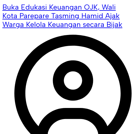
Buka Edukasi Keuangan OJK, Wali
Kota Parepare Tasming Hamid Ajak
Warga Kelola Keuangan secara Bijak