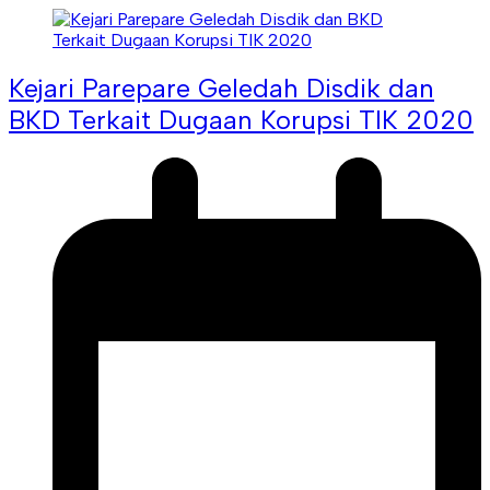
Kejari Parepare Geledah Disdik dan
BKD Terkait Dugaan Korupsi TIK 2020