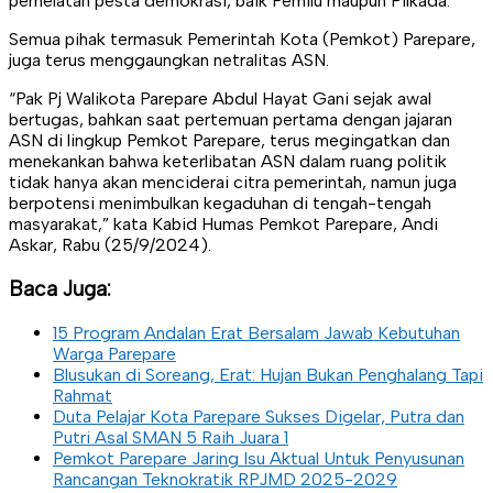
perhelatan pesta demokrasi, baik Pemilu maupun Pilkada.
Semua pihak termasuk Pemerintah Kota (Pemkot) Parepare,
juga terus menggaungkan netralitas ASN.
“Pak Pj Walikota Parepare Abdul Hayat Gani sejak awal
bertugas, bahkan saat pertemuan pertama dengan jajaran
ASN di lingkup Pemkot Parepare, terus megingatkan dan
menekankan bahwa keterlibatan ASN dalam ruang politik
tidak hanya akan menciderai citra pemerintah, namun juga
berpotensi menimbulkan kegaduhan di tengah-tengah
masyarakat,” kata Kabid Humas Pemkot Parepare, Andi
Askar, Rabu (25/9/2024).
Baca Juga:
15 Program Andalan Erat Bersalam Jawab Kebutuhan
Warga Parepare
Blusukan di Soreang, Erat: Hujan Bukan Penghalang Tapi
Rahmat
Duta Pelajar Kota Parepare Sukses Digelar, Putra dan
Putri Asal SMAN 5 Raih Juara 1
Pemkot Parepare Jaring Isu Aktual Untuk Penyusunan
Rancangan Teknokratik RPJMD 2025-2029