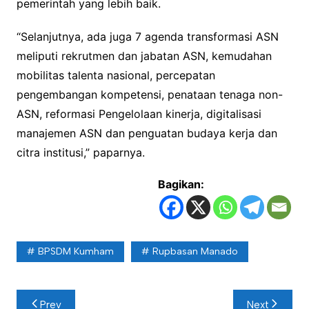
pemerintah yang lebih baik.
“Selanjutnya, ada juga 7 agenda transformasi ASN
meliputi rekrutmen dan jabatan ASN, kemudahan
mobilitas talenta nasional, percepatan
pengembangan kompetensi, penataan tenaga non-
ASN, reformasi Pengelolaan kinerja, digitalisasi
manajemen ASN dan penguatan budaya kerja dan
citra institusi,” paparnya.
Bagikan:
BPSDM Kumham
Rupbasan Manado
Navigasi
Prev
Next