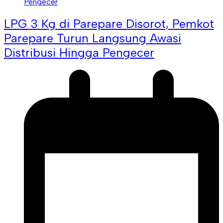
LPG 3 Kg di Parepare Disorot, Pemkot
Parepare Turun Langsung Awasi
Distribusi Hingga Pengecer