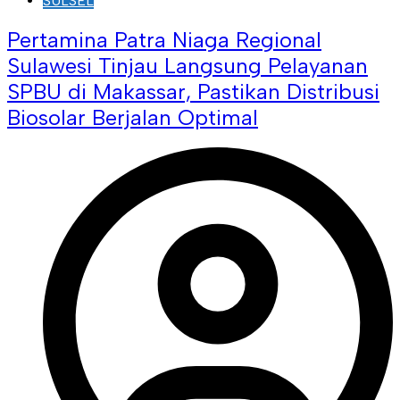
SULSEL
Pertamina Patra Niaga Regional
Sulawesi Tinjau Langsung Pelayanan
SPBU di Makassar, Pastikan Distribusi
Biosolar Berjalan Optimal