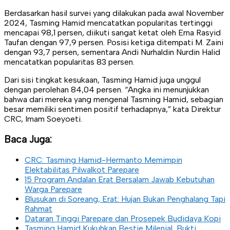
Berdasarkan hasil survei yang dilakukan pada awal November
2024, Tasming Hamid mencatatkan popularitas tertinggi
mencapai 98,1 persen, diikuti sangat ketat oleh Erna Rasyid
Taufan dengan 97,9 persen. Posisi ketiga ditempati M. Zaini
dengan 93,7 persen, sementara Andi Nurhaldin Nurdin Halid
mencatatkan popularitas 83 persen.
Dari sisi tingkat kesukaan, Tasming Hamid juga unggul
dengan perolehan 84,04 persen. “Angka ini menunjukkan
bahwa dari mereka yang mengenal Tasming Hamid, sebagian
besar memiliki sentimen positif terhadapnya,” kata Direktur
CRC, Imam Soeyoeti.
Baca Juga:
CRC: Tasming Hamid-Hermanto Memimpin
Elektabilitas Pilwalkot Parepare
15 Program Andalan Erat Bersalam Jawab Kebutuhan
Warga Parepare
Blusukan di Soreang, Erat: Hujan Bukan Penghalang Tapi
Rahmat
Dataran Tinggi Parepare dan Prosepek Budidaya Kopi
Tasming Hamid Kukuhkan Bestie Milenial, Bukti