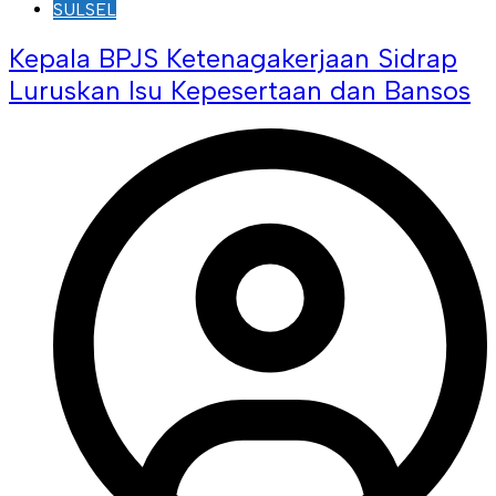
SULSEL
Kepala BPJS Ketenagakerjaan Sidrap
Luruskan Isu Kepesertaan dan Bansos