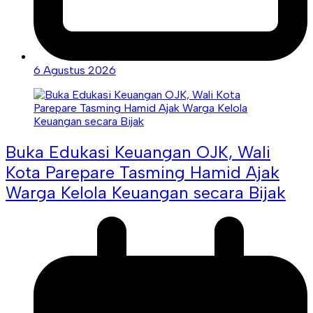
6 Agustus 2026
Buka Edukasi Keuangan OJK, Wali
Kota Parepare Tasming Hamid Ajak
Warga Kelola Keuangan secara Bijak