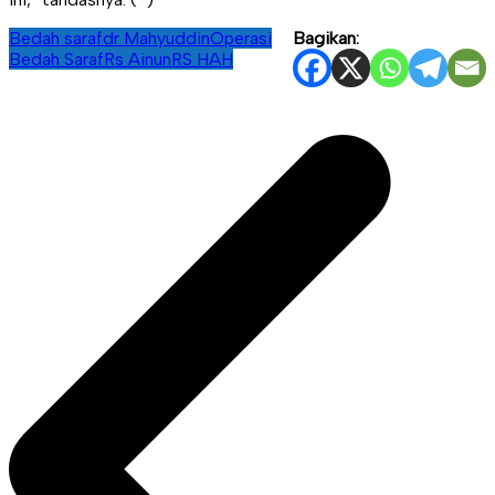
Bedah saraf
dr Mahyuddin
Operasi
Bagikan:
Bedah Saraf
Rs Ainun
RS HAH
Navigasi
pos