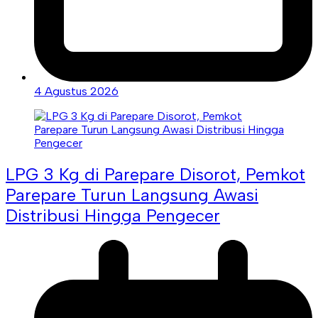
4 Agustus 2026
LPG 3 Kg di Parepare Disorot, Pemkot
Parepare Turun Langsung Awasi
Distribusi Hingga Pengecer