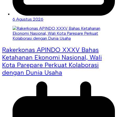
6 Agustus 2026
Rakerkonas APINDO XXXV Bahas
Ketahanan Ekonomi Nasional, Wali
Kota Parepare Perkuat Kolaborasi
dengan Dunia Usaha