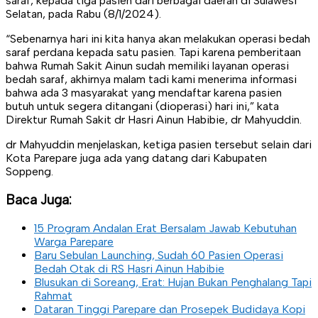
saraf, kepada tiga pasien dari berbagai daerah di Sulawesi
Selatan, pada Rabu (8/1/2024).
“Sebenarnya hari ini kita hanya akan melakukan operasi bedah
saraf perdana kepada satu pasien. Tapi karena pemberitaan
bahwa Rumah Sakit Ainun sudah memiliki layanan operasi
bedah saraf, akhirnya malam tadi kami menerima informasi
bahwa ada 3 masyarakat yang mendaftar karena pasien
butuh untuk segera ditangani (dioperasi) hari ini,” kata
Direktur Rumah Sakit dr Hasri Ainun Habibie, dr Mahyuddin.
dr Mahyuddin menjelaskan, ketiga pasien tersebut selain dari
Kota Parepare juga ada yang datang dari Kabupaten
Soppeng.
Baca Juga:
15 Program Andalan Erat Bersalam Jawab Kebutuhan
Warga Parepare
Baru Sebulan Launching, Sudah 60 Pasien Operasi
Bedah Otak di RS Hasri Ainun Habibie
Blusukan di Soreang, Erat: Hujan Bukan Penghalang Tapi
Rahmat
Dataran Tinggi Parepare dan Prosepek Budidaya Kopi