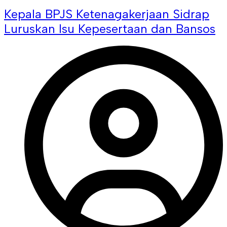
Kepala BPJS Ketenagakerjaan Sidrap
Luruskan Isu Kepesertaan dan Bansos