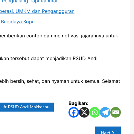
an Penghalang Tapi Rahmat
operasi, UMKM dan Pengangguran
 Budidaya Kopi
memberikan contoh dan memotivasi jajarannya untuk
kukan tersebut dapat menjadikan RSUD Andi
ebih bersih, sehat, dan nyaman untuk semua. Selamat
Bagikan:
RSUD Andi Makkasau
Next