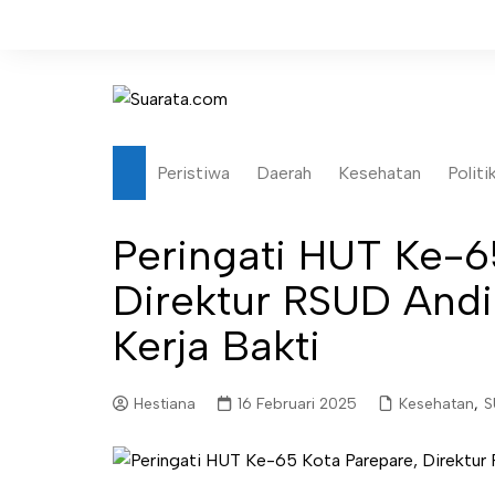
Skip
to
content
Peristiwa
Daerah
Kesehatan
Politi
Peringati HUT Ke-6
Direktur RSUD And
Kerja Bakti
Hestiana
16 Februari 2025
Kesehatan
,
S