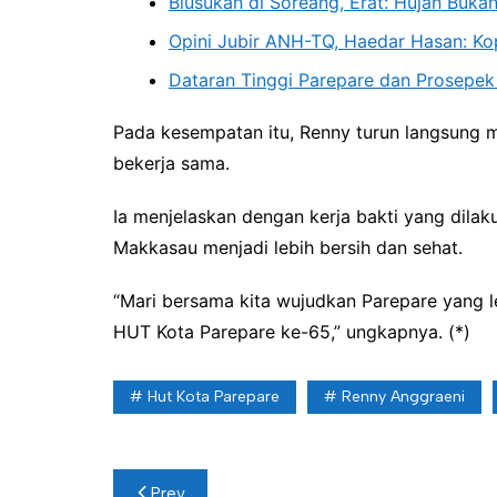
Blusukan di Soreang, Erat: Hujan Buk
Opini Jubir ANH-TQ, Haedar Hasan: K
Dataran Tinggi Parepare dan Prosepek
Pada kesempatan itu, Renny turun langsung 
bekerja sama.
Ia menjelaskan dengan kerja bakti yang dila
Makkasau menjadi lebih bersih dan sehat.
“Mari bersama kita wujudkan Parepare yang l
HUT Kota Parepare ke-65,” ungkapnya. (*)
Hut Kota Parepare
Renny Anggraeni
Navigasi
Prev