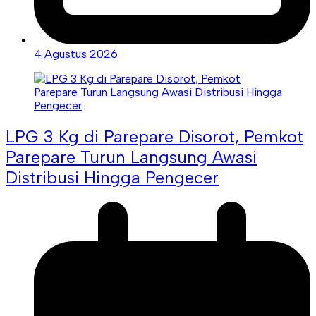
4 Agustus 2026
LPG 3 Kg di Parepare Disorot, Pemkot
Parepare Turun Langsung Awasi
Distribusi Hingga Pengecer