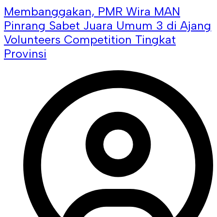
Membanggakan, PMR Wira MAN
Pinrang Sabet Juara Umum 3 di Ajang
Volunteers Competition Tingkat
Provinsi