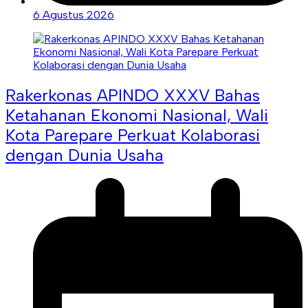
6 Agustus 2026
Rakerkonas APINDO XXXV Bahas
Ketahanan Ekonomi Nasional, Wali
Kota Parepare Perkuat Kolaborasi
dengan Dunia Usaha