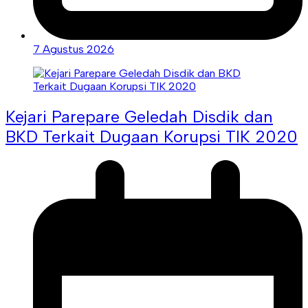
7 Agustus 2026
Kejari Parepare Geledah Disdik dan
BKD Terkait Dugaan Korupsi TIK 2020