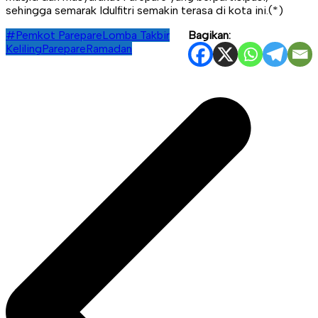
sehingga semarak Idulfitri semakin terasa di kota ini.(*)
#Pemkot Parepare
Lomba Takbir
Bagikan:
Keliling
Parepare
Ramadan
Navigasi
pos