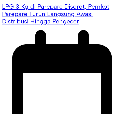
LPG 3 Kg di Parepare Disorot, Pemkot
Parepare Turun Langsung Awasi
Distribusi Hingga Pengecer