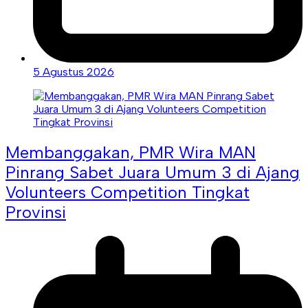
5 Agustus 2026
Membanggakan, PMR Wira MAN
Pinrang Sabet Juara Umum 3 di Ajang
Volunteers Competition Tingkat
Provinsi