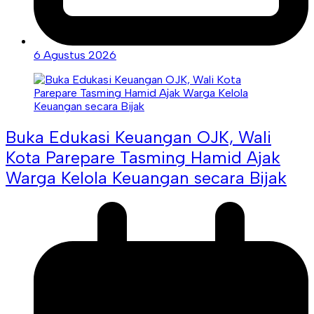
6 Agustus 2026
Buka Edukasi Keuangan OJK, Wali
Kota Parepare Tasming Hamid Ajak
Warga Kelola Keuangan secara Bijak