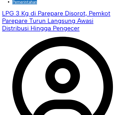
Pemerintahan
LPG 3 Kg di Parepare Disorot, Pemkot
Parepare Turun Langsung Awasi
Distribusi Hingga Pengecer