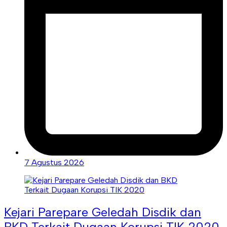
7 Agustus 2026
Kejari Parepare Geledah Disdik dan
BKD Terkait Dugaan Korupsi TIK 2020