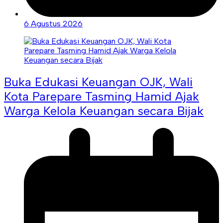
6 Agustus 2026
Buka Edukasi Keuangan OJK, Wali
Kota Parepare Tasming Hamid Ajak
Warga Kelola Keuangan secara Bijak