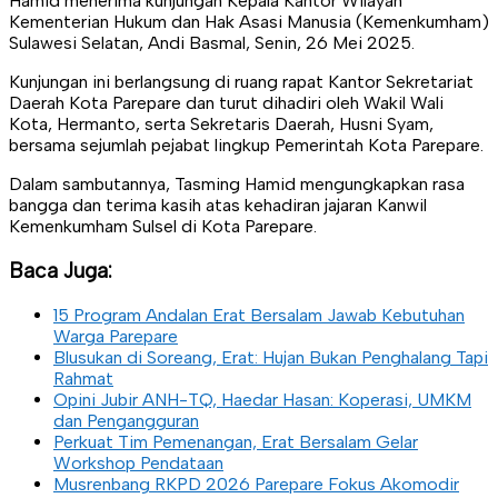
Hamid menerima kunjungan Kepala Kantor Wilayah
Kementerian Hukum dan Hak Asasi Manusia (Kemenkumham)
Sulawesi Selatan, Andi Basmal, Senin, 26 Mei 2025.
Kunjungan ini berlangsung di ruang rapat Kantor Sekretariat
Daerah Kota Parepare dan turut dihadiri oleh Wakil Wali
Kota, Hermanto, serta Sekretaris Daerah, Husni Syam,
bersama sejumlah pejabat lingkup Pemerintah Kota Parepare.
Dalam sambutannya, Tasming Hamid mengungkapkan rasa
bangga dan terima kasih atas kehadiran jajaran Kanwil
Kemenkumham Sulsel di Kota Parepare.
Baca Juga:
15 Program Andalan Erat Bersalam Jawab Kebutuhan
Warga Parepare
Blusukan di Soreang, Erat: Hujan Bukan Penghalang Tapi
Rahmat
Opini Jubir ANH-TQ, Haedar Hasan: Koperasi, UMKM
dan Pengangguran
Perkuat Tim Pemenangan, Erat Bersalam Gelar
Workshop Pendataan
Musrenbang RKPD 2026 Parepare Fokus Akomodir