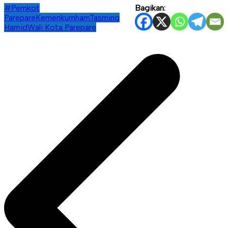
#Pemkot
Bagikan:
Parepare
Kemenkumham
Tasming
Hamid
Wali Kota Parepare
Navigasi
pos