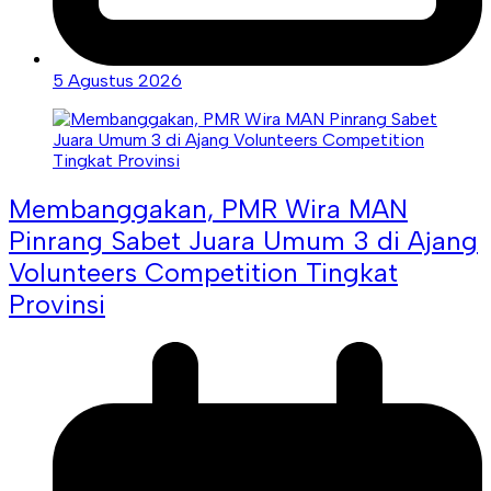
5 Agustus 2026
Membanggakan, PMR Wira MAN
Pinrang Sabet Juara Umum 3 di Ajang
Volunteers Competition Tingkat
Provinsi