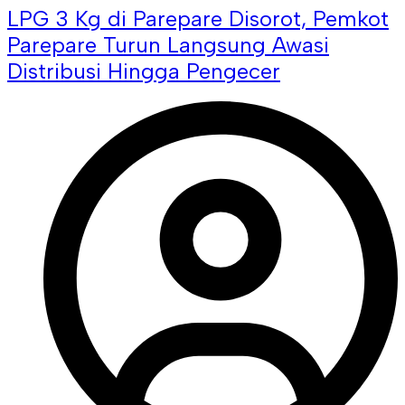
LPG 3 Kg di Parepare Disorot, Pemkot
Parepare Turun Langsung Awasi
Distribusi Hingga Pengecer