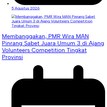
5 Agustus 2026
Membanggakan, PMR Wira MAN
Pinrang Sabet Juara Umum 3 di Ajang
Volunteers Competition Tingkat
Provinsi