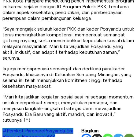
PKK Kota Parepare mendukung penuh implementasi program
ini karena sejalan dengan 10 Program Pokok PKK, terutama
dalam aspek kesehatan, pendidikan, dan pemberdayaan
perempuan dalam pembangunan keluarga.
“Saya mengajak seluruh kader PKK dan kader Posyandu untuk
terus meningkatkan kompetensi, memperkuat semangat
gotong royong, serta menumbuhkan kepedulian sosial dalam
melayani masyarakat. Mari kita wujudkan Posyandu yang
aktif, inklusif, dan adaptif terhadap kebutuhan zaman,”
serunya.
Ia juga mengapresiasi semangat dan dedikasi para kader
Posyandu, khususnya di Kelurahan Sumpang Minangae, yang
selama ini telah menunjukkan komitmen tinggi terhadap
kesehatan masyarakat.
“Mari kita jadikan kegiatan sosialisasi ini sebagai momentum
untuk memperkuat sinergi, menyatukan persepsi, dan
menyusun langkah-langkah strategis demi mewujudkan
Posyandu Era Baru yang aktif, mandiri, dan inovatif,”
tutupnya. (*)
#Pemkot Parepare
Posyandu Era
Bagikan:
Baru
Tim Penggerak PKK