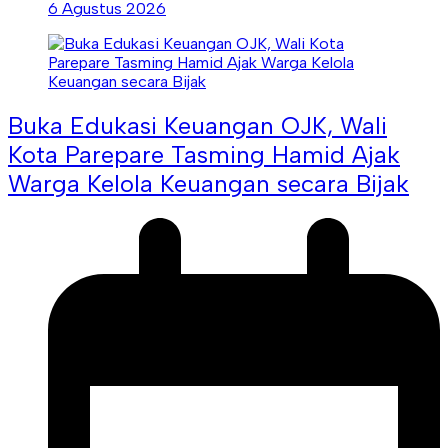
6 Agustus 2026
Buka Edukasi Keuangan OJK, Wali
Kota Parepare Tasming Hamid Ajak
Warga Kelola Keuangan secara Bijak