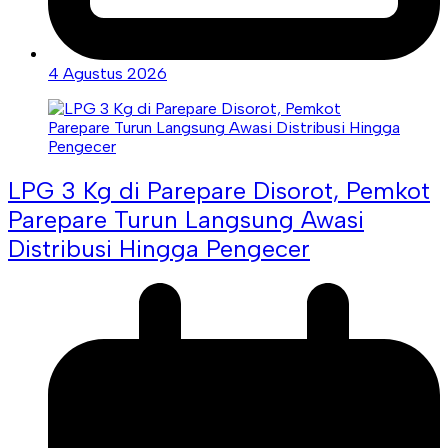
4 Agustus 2026
LPG 3 Kg di Parepare Disorot, Pemkot
Parepare Turun Langsung Awasi
Distribusi Hingga Pengecer