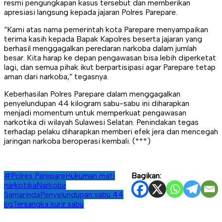
resmi pengungkapan kasus tersebut dan memberikan
apresiasi langsung kepada jajaran Polres Parepare.
“Kami atas nama pemerintah kota Parepare menyampaikan
terima kasih kepada Bapak Kapolres beserta jajaran yang
berhasil menggagalkan peredaran narkoba dalam jumlah
besar. Kita harap ke depan pengawasan bisa lebih diperketat
lagi, dan semua pihak ikut berpartisipasi agar Parepare tetap
aman dari narkoba,” tegasnya.
Keberhasilan Polres Parepare dalam menggagalkan
penyelundupan 44 kilogram sabu-sabu ini diharapkan
menjadi momentum untuk memperkuat pengawasan
narkotika di wilayah Sulawesi Selatan. Penindakan tegas
terhadap pelaku diharapkan memberi efek jera dan mencegah
jaringan narkoba beroperasi kembali. (***)
#Polres Parepare
Hukuman mati
Bagikan:
narkotika
Narkoba
Samarinda
Penyelundupan sabu 44
kg
Tersangka kurir sabu
Navigasi