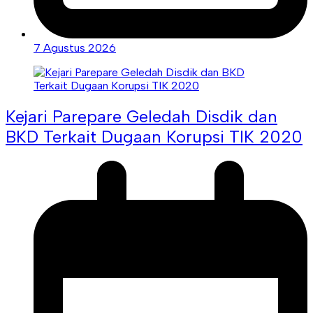
7 Agustus 2026
Kejari Parepare Geledah Disdik dan
BKD Terkait Dugaan Korupsi TIK 2020