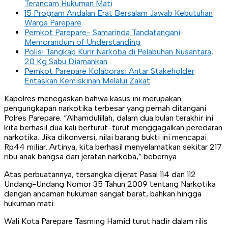
Terancam Hukuman Mati
15 Program Andalan Erat Bersalam Jawab Kebutuhan
Warga Parepare
Pemkot Parepare- Samarinda Tandatangani
Memorandum of Understanding
Polisi Tangkap Kurir Narkoba di Pelabuhan Nusantara,
20 Kg Sabu Diamankan
Pemkot Parepare Kolaborasi Antar Stakeholder
Entaskan Kemiskinan Melalui Zakat
Kapolres menegaskan bahwa kasus ini merupakan
pengungkapan narkotika terbesar yang pernah ditangani
Polres Parepare. “Alhamdulillah, dalam dua bulan terakhir ini
kita berhasil dua kali berturut-turut menggagalkan peredaran
narkotika. Jika dikonversi, nilai barang bukti ini mencapai
Rp44 miliar. Artinya, kita berhasil menyelamatkan sekitar 217
ribu anak bangsa dari jeratan narkoba,” bebernya.
Atas perbuatannya, tersangka dijerat Pasal 114 dan 112
Undang-Undang Nomor 35 Tahun 2009 tentang Narkotika
dengan ancaman hukuman sangat berat, bahkan hingga
hukuman mati.
Wali Kota Parepare Tasming Hamid turut hadir dalam rilis