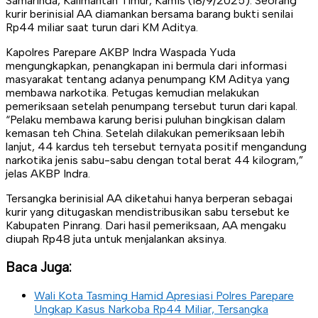
Samarinda, Kalimantan Timur, Kamis (18/9/2025). Seorang
kurir berinisial AA diamankan bersama barang bukti senilai
Rp44 miliar saat turun dari KM Aditya.
Kapolres Parepare AKBP Indra Waspada Yuda
mengungkapkan, penangkapan ini bermula dari informasi
masyarakat tentang adanya penumpang KM Aditya yang
membawa narkotika. Petugas kemudian melakukan
pemeriksaan setelah penumpang tersebut turun dari kapal.
“Pelaku membawa karung berisi puluhan bingkisan dalam
kemasan teh China. Setelah dilakukan pemeriksaan lebih
lanjut, 44 kardus teh tersebut ternyata positif mengandung
narkotika jenis sabu-sabu dengan total berat 44 kilogram,”
jelas AKBP Indra.
Tersangka berinisial AA diketahui hanya berperan sebagai
kurir yang ditugaskan mendistribusikan sabu tersebut ke
Kabupaten Pinrang. Dari hasil pemeriksaan, AA mengaku
diupah Rp48 juta untuk menjalankan aksinya.
Baca Juga:
Wali Kota Tasming Hamid Apresiasi Polres Parepare
Ungkap Kasus Narkoba Rp44 Miliar, Tersangka