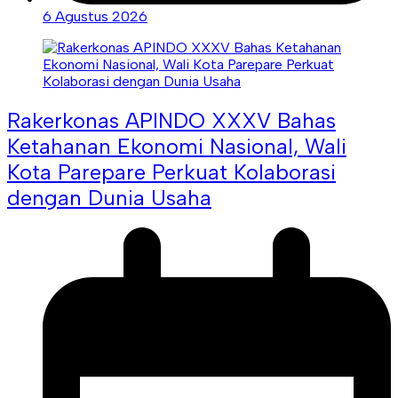
6 Agustus 2026
Rakerkonas APINDO XXXV Bahas
Ketahanan Ekonomi Nasional, Wali
Kota Parepare Perkuat Kolaborasi
dengan Dunia Usaha