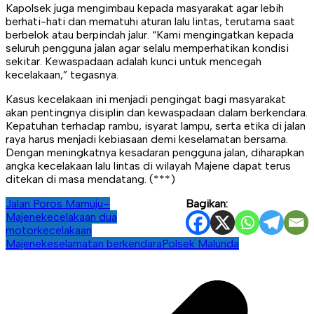
Kapolsek juga mengimbau kepada masyarakat agar lebih
berhati-hati dan mematuhi aturan lalu lintas, terutama saat
berbelok atau berpindah jalur. “Kami mengingatkan kepada
seluruh pengguna jalan agar selalu memperhatikan kondisi
sekitar. Kewaspadaan adalah kunci untuk mencegah
kecelakaan,” tegasnya.
Kasus kecelakaan ini menjadi pengingat bagi masyarakat
akan pentingnya disiplin dan kewaspadaan dalam berkendara.
Kepatuhan terhadap rambu, isyarat lampu, serta etika di jalan
raya harus menjadi kebiasaan demi keselamatan bersama.
Dengan meningkatnya kesadaran pengguna jalan, diharapkan
angka kecelakaan lalu lintas di wilayah Majene dapat terus
ditekan di masa mendatang. (***)
Jalan Poros Mamuju–
Bagikan:
Majene
kecelakaan dua
motor
kecelakaan
Majene
keselamatan berkendara
Polsek Malunda
Navigasi
pos