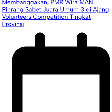
Membanggakan, PMR Wira MAN
Pinrang Sabet Juara Umum 3 di Ajang
Volunteers Competition Tingkat
Provinsi