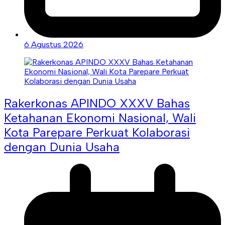
6 Agustus 2026
Rakerkonas APINDO XXXV Bahas
Ketahanan Ekonomi Nasional, Wali
Kota Parepare Perkuat Kolaborasi
dengan Dunia Usaha