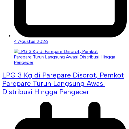
4 Agustus 2026
LPG 3 Kg di Parepare Disorot, Pemkot
Parepare Turun Langsung Awasi
Distribusi Hingga Pengecer