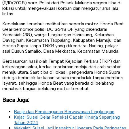
(11/10/2025) sore. Polisi dari Polsek Malunda segera tiba di
lokasi untuk mengevakuasi korban dan mengatur arus lalu
lintas.
Kecelakaan tersebut melibatkan sepeda motor Honda Beat
Gear bernomor polisi DC 3648 DF yang dikendarai
Yamasiah (38), warga Lingkungan Hanusung, Kelurahan
Dayaginah, Kecamatan Tappalang, Kabupaten Mamuju, dan
Honda Supra tanpa TNKB yang dikendarai Narling, pelajar
asal Dusun Samalio, Desa Mekkatta, Kecamatan Malunda.
Berdasarkan hasil olah Tempat Kejadian Perkara (TKP) dan
keterangan saksi, kedua kendaraan melaju dari arah selatan
menuju utara. Saat tiba di lokasi, pengendara Honda Supra
diduga berbelok ke kanan secara mendadak tanpa memberi
isyarat, sehingga Honda Beat yang berada di belakang
menabrak bagian belakang motor tersebut.
Baca Juga:
Banjir dan Pembangunan Berwawasan Lingkungan
Kejati Sulsel Gelar Refleksi Capain Kinerja Sepanjang
Tahun 2024
Wakajati Sulsel Jadi Inspektur Upacara Pada Peringatan