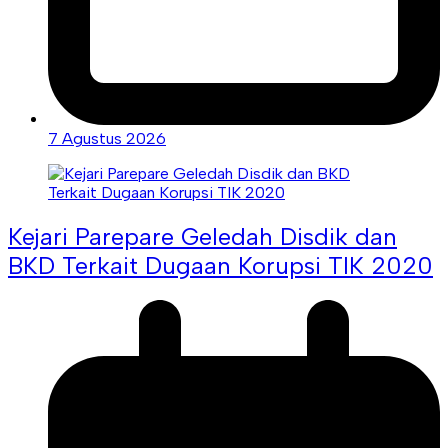
7 Agustus 2026
Kejari Parepare Geledah Disdik dan
BKD Terkait Dugaan Korupsi TIK 2020