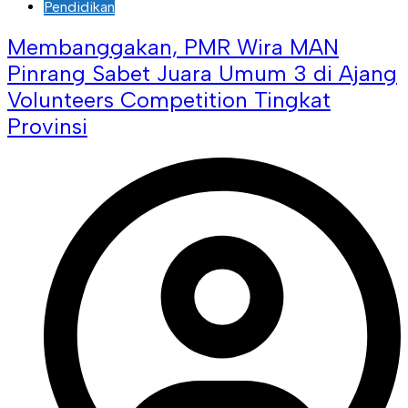
Pendidikan
Membanggakan, PMR Wira MAN
Pinrang Sabet Juara Umum 3 di Ajang
Volunteers Competition Tingkat
Provinsi