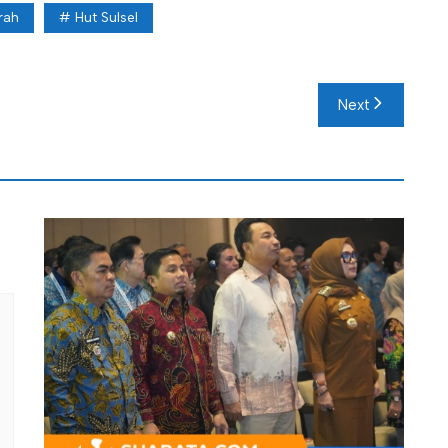
rah
Hut Sulsel
Next