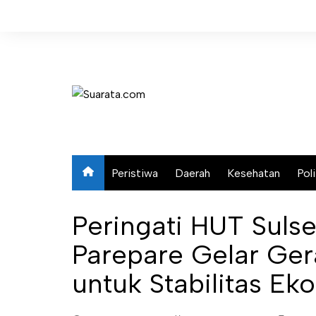
Skip
to
content
Peristiwa
Daerah
Kesehatan
Poli
Peringati HUT Suls
Parepare Gelar Ge
untuk Stabilitas Ek