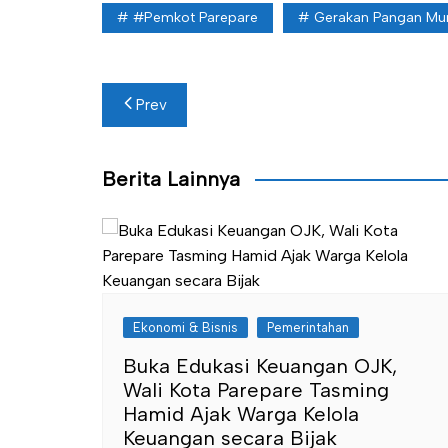
#Pemkot Parepare
Gerakan Pangan Mu
Navigasi
Prev
pos
Berita Lainnya
Ekonomi & Bisnis
Pemerintahan
Buka Edukasi Keuangan OJK,
Wali Kota Parepare Tasming
Hamid Ajak Warga Kelola
Keuangan secara Bijak