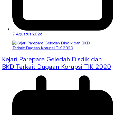
7 Agustus 2026
Kejari Parepare Geledah Disdik dan
BKD Terkait Dugaan Korupsi TIK 2020