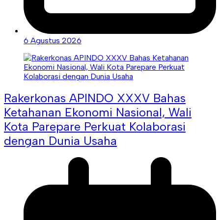
6 Agustus 2026
Rakerkonas APINDO XXXV Bahas
Ketahanan Ekonomi Nasional, Wali
Kota Parepare Perkuat Kolaborasi
dengan Dunia Usaha