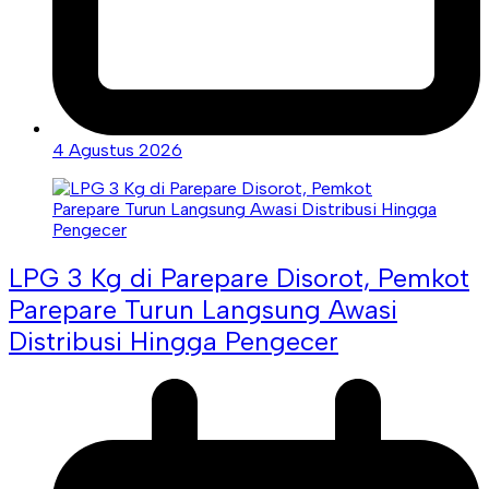
4 Agustus 2026
LPG 3 Kg di Parepare Disorot, Pemkot
Parepare Turun Langsung Awasi
Distribusi Hingga Pengecer