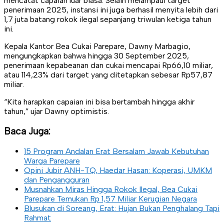
mencatat capaian luar biasa. Selain melampaui target
penerimaan 2025, instansi ini juga berhasil menyita lebih dari
1,7 juta batang rokok ilegal sepanjang triwulan ketiga tahun
ini.
Kepala Kantor Bea Cukai Parepare, Dawny Marbagio,
mengungkapkan bahwa hingga 30 September 2025,
penerimaan kepabeanan dan cukai mencapai Rp66,10 miliar,
atau 114,23% dari target yang ditetapkan sebesar Rp57,87
miliar.
“Kita harapkan capaian ini bisa bertambah hingga akhir
tahun,” ujar Dawny optimistis.
Baca Juga:
15 Program Andalan Erat Bersalam Jawab Kebutuhan
Warga Parepare
Opini Jubir ANH-TQ, Haedar Hasan: Koperasi, UMKM
dan Pengangguran
Musnahkan Miras Hingga Rokok Ilegal, Bea Cukai
Parepare Temukan Rp 1,57 Miliar Kerugian Negara
Blusukan di Soreang, Erat: Hujan Bukan Penghalang Tapi
Rahmat