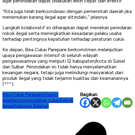
agar penindakan dapat dilakukan lebih cepat dan efektif.
“Kita juga telah berkoordinasi dengan pemerintah daerah jika
menemukan barang ilegal agar ditindaki,” jelasnya.
Langkah kolaboratif ini diharapkan dapat menekan peredaran
rokok ilegal serta meningkatkan kesadaran pelaku usaha
terhadap pentingnya kepatuhan terhadap peraturan cukai.
Ke depan, Bea Cukai Parepare berkomitmen melanjutkan
upaya pengawasan intensif di seluruh wilayah
pengawasannya yang meliputi 12 kabupaten/kota di Sulsel
dan Sulbar. Penindakan ini tidak hanya menyelamatkan
keuangan negara, tetapi juga melindungi masyarakat dari
produk ilegal yang tidak terjamin kualitas dan keamanannya.
(***)
Bea Cukai Parepare
Dawny
Bagikan:
Marbagio
penindakan cukai
Rokok
Ilegal
Sulawesi Selatan
Navigasi
pos