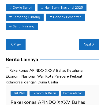
Devile Santri
Hari Santri Nasional 2025
Kemenag Pinrang
Pondok Pesantren
Santri Pinrang
Navigasi
Prev
Next
pos
Berita Lainnya
DAERAH
Ekonomi & Bisnis
Pemerintahan
Rakerkonas APINDO XXXV Bahas