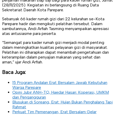
penjamah makanan siap saji bagi para kader rumah gizi, Jumat
(28/11/2025). Kegiatan ini berlangsung di Ruang Data
Sekretariat Daerah Kota Parepare.
Sebanyak 66 kader rumah gizi dari 22 kelurahan se-Kota
Parepare hadir dan mengikuti pelatihan tersebut. Dalam
sambutannya, Andi Arfiah Tasming menyampaikan apresiasi
atas antusiasme para peserta.
“Semangat para kader rumah gizi menjadi modal penting
dalam meningkatkan kualitas pelayanan gizi di masyarakat.
Pelatihan ini diharapkan dapat menambah pengetahuan dan
keterampilan dalam penyajian makanan yang sehat dan
aman,” ujar Andi Arfiah.
Baca Juga:
15 Program Andalan Erat Bersalam Jawab Kebutuhan
Warga Parepare
Opini Jubir ANH-TQ, Haedar Hasan: Koperasi, UMKM
dan Pengangguran
Blusukan di Soreang, Erat: Hujan Bukan Penghalang Tapi
Rahmat
Perkuat Tim Pemenangan, Erat Bersalam Gelar