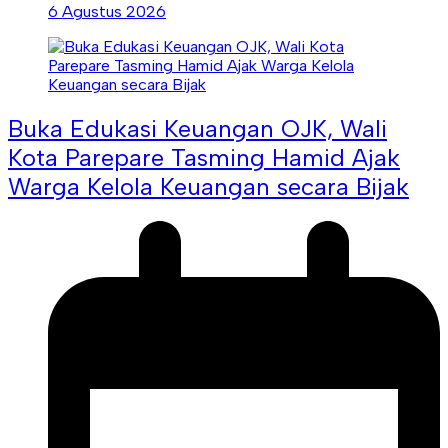
6 Agustus 2026
Buka Edukasi Keuangan OJK, Wali
Kota Parepare Tasming Hamid Ajak
Warga Kelola Keuangan secara Bijak