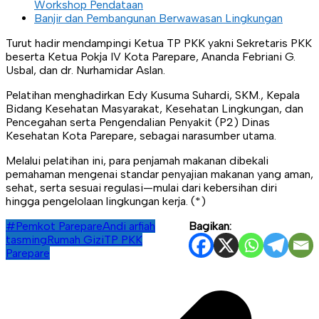
Workshop Pendataan
Banjir dan Pembangunan Berwawasan Lingkungan
Turut hadir mendampingi Ketua TP PKK yakni Sekretaris PKK
beserta Ketua Pokja IV Kota Parepare, Ananda Febriani G.
Usbal, dan dr. Nurhamidar Aslan.
Pelatihan menghadirkan Edy Kusuma Suhardi, SKM., Kepala
Bidang Kesehatan Masyarakat, Kesehatan Lingkungan, dan
Pencegahan serta Pengendalian Penyakit (P2) Dinas
Kesehatan Kota Parepare, sebagai narasumber utama.
Melalui pelatihan ini, para penjamah makanan dibekali
pemahaman mengenai standar penyajian makanan yang aman,
sehat, serta sesuai regulasi—mulai dari kebersihan diri
hingga pengelolaan lingkungan kerja. (*)
#Pemkot Parepare
Andi arfiah
Bagikan:
tasming
Rumah Gizi
TP PKK
Parepare
Navigasi
pos