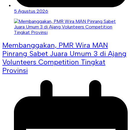
5 Agustus 2026
Membanggakan, PMR Wira MAN
Pinrang Sabet Juara Umum 3 di Ajang
Volunteers Competition Tingkat
Provinsi