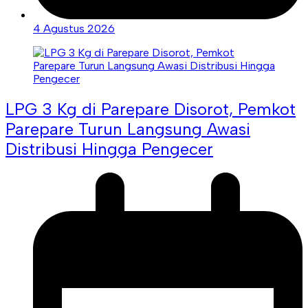
4 Agustus 2026
LPG 3 Kg di Parepare Disorot, Pemkot
Parepare Turun Langsung Awasi
Distribusi Hingga Pengecer