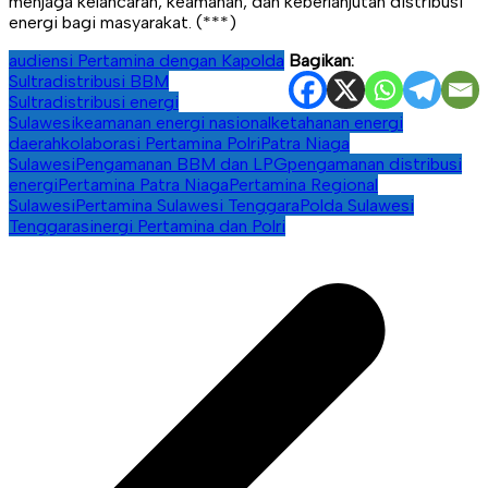
menjaga kelancaran, keamanan, dan keberlanjutan distribusi
energi bagi masyarakat. (***)
audiensi Pertamina dengan Kapolda
Bagikan:
Sultra
distribusi BBM
Sultra
distribusi energi
Sulawesi
keamanan energi nasional
ketahanan energi
daerah
kolaborasi Pertamina Polri
Patra Niaga
Sulawesi
Pengamanan BBM dan LPG
pengamanan distribusi
energi
Pertamina Patra Niaga
Pertamina Regional
Sulawesi
Pertamina Sulawesi Tenggara
Polda Sulawesi
Tenggara
sinergi Pertamina dan Polri
Navigasi
pos