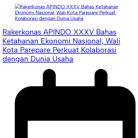
Rakerkonas APINDO XXXV Bahas
Ketahanan Ekonomi Nasional, Wali
Kota Parepare Perkuat Kolaborasi
dengan Dunia Usaha