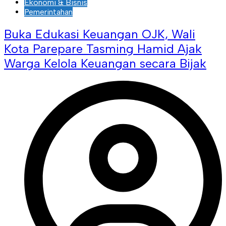
Ekonomi & Bisnis
Pemerintahan
Buka Edukasi Keuangan OJK, Wali
Kota Parepare Tasming Hamid Ajak
Warga Kelola Keuangan secara Bijak