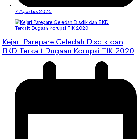
7 Agustus 2026
Kejari Parepare Geledah Disdik dan
BKD Terkait Dugaan Korupsi TIK 2020