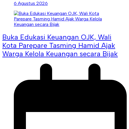
6 Agustus 2026
Buka Edukasi Keuangan OJK, Wali
Kota Parepare Tasming Hamid Ajak
Warga Kelola Keuangan secara Bijak