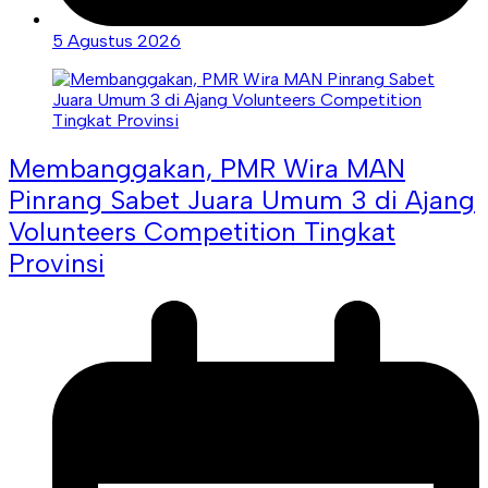
5 Agustus 2026
Membanggakan, PMR Wira MAN
Pinrang Sabet Juara Umum 3 di Ajang
Volunteers Competition Tingkat
Provinsi