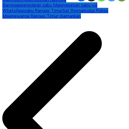
Banggae
peredaran sabu Majene
pesan sabu via
WhatsApp
sabu Rangas Timur
Sat Resnarkoba Polres
Majene
warga Rangas Timur diamankan
Navigasi
pos