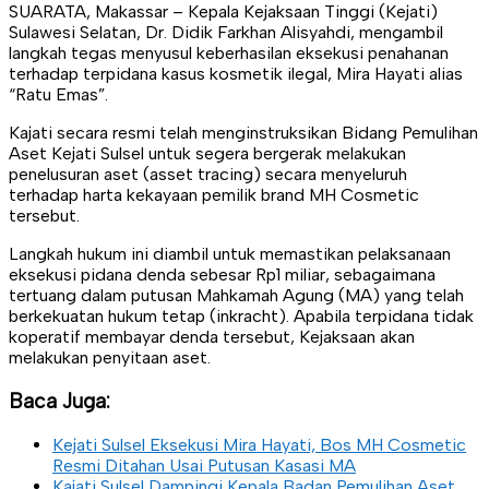
SUARATA, Makassar – Kepala Kejaksaan Tinggi (Kejati)
Sulawesi Selatan, Dr. Didik Farkhan Alisyahdi, mengambil
langkah tegas menyusul keberhasilan eksekusi penahanan
terhadap terpidana kasus kosmetik ilegal, Mira Hayati alias
“Ratu Emas”.
Kajati secara resmi telah menginstruksikan Bidang Pemulihan
Aset Kejati Sulsel untuk segera bergerak melakukan
penelusuran aset (asset tracing) secara menyeluruh
terhadap harta kekayaan pemilik brand MH Cosmetic
tersebut.
Langkah hukum ini diambil untuk memastikan pelaksanaan
eksekusi pidana denda sebesar Rp1 miliar, sebagaimana
tertuang dalam putusan Mahkamah Agung (MA) yang telah
berkekuatan hukum tetap (inkracht). Apabila terpidana tidak
koperatif membayar denda tersebut, Kejaksaan akan
melakukan penyitaan aset.
Baca Juga:
Kejati Sulsel Eksekusi Mira Hayati, Bos MH Cosmetic
Resmi Ditahan Usai Putusan Kasasi MA
Kajati Sulsel Dampingi Kepala Badan Pemulihan Aset