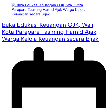
Buka Edukasi Keuangan OJK, Wali
Kota Parepare Tasming Hamid Ajak
Warga Kelola Keuangan secara Bijak