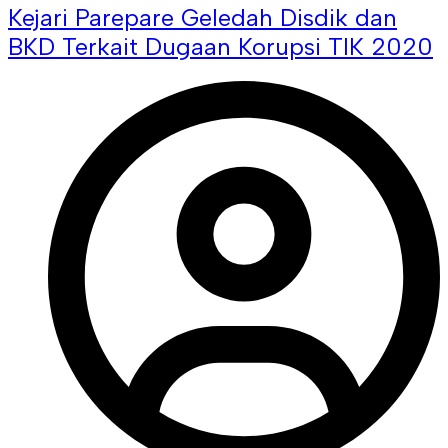
Kejari Parepare Geledah Disdik dan
BKD Terkait Dugaan Korupsi TIK 2020