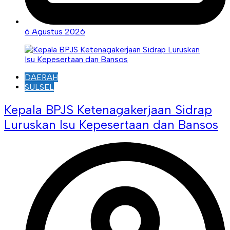
6 Agustus 2026
DAERAH
SULSEL
Kepala BPJS Ketenagakerjaan Sidrap
Luruskan Isu Kepesertaan dan Bansos