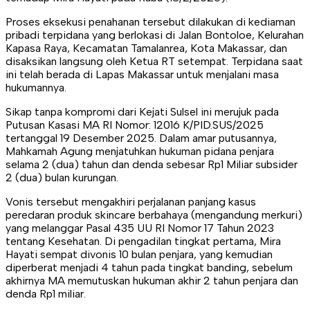
Proses eksekusi penahanan tersebut dilakukan di kediaman
pribadi terpidana yang berlokasi di Jalan Bontoloe, Kelurahan
Kapasa Raya, Kecamatan Tamalanrea, Kota Makassar, dan
disaksikan langsung oleh Ketua RT setempat. Terpidana saat
ini telah berada di Lapas Makassar untuk menjalani masa
hukumannya.
Sikap tanpa kompromi dari Kejati Sulsel ini merujuk pada
Putusan Kasasi MA RI Nomor: 12016 K/PID.SUS/2025
tertanggal 19 Desember 2025. Dalam amar putusannya,
Mahkamah Agung menjatuhkan hukuman pidana penjara
selama 2 (dua) tahun dan denda sebesar Rp1 Miliar subsider
2 (dua) bulan kurungan.
Vonis tersebut mengakhiri perjalanan panjang kasus
peredaran produk skincare berbahaya (mengandung merkuri)
yang melanggar Pasal 435 UU RI Nomor 17 Tahun 2023
tentang Kesehatan. Di pengadilan tingkat pertama, Mira
Hayati sempat divonis 10 bulan penjara, yang kemudian
diperberat menjadi 4 tahun pada tingkat banding, sebelum
akhirnya MA memutuskan hukuman akhir 2 tahun penjara dan
denda Rp1 miliar.