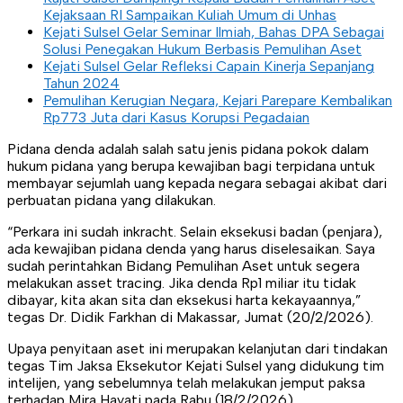
Kejaksaan RI Sampaikan Kuliah Umum di Unhas
Kejati Sulsel Gelar Seminar Ilmiah, Bahas DPA Sebagai
Solusi Penegakan Hukum Berbasis Pemulihan Aset
Kejati Sulsel Gelar Refleksi Capain Kinerja Sepanjang
Tahun 2024
Pemulihan Kerugian Negara, Kejari Parepare Kembalikan
Rp773 Juta dari Kasus Korupsi Pegadaian
Pidana denda adalah salah satu jenis pidana pokok dalam
hukum pidana yang berupa kewajiban bagi terpidana untuk
membayar sejumlah uang kepada negara sebagai akibat dari
perbuatan pidana yang dilakukan.
“Perkara ini sudah inkracht. Selain eksekusi badan (penjara),
ada kewajiban pidana denda yang harus diselesaikan. Saya
sudah perintahkan Bidang Pemulihan Aset untuk segera
melakukan asset tracing. Jika denda Rp1 miliar itu tidak
dibayar, kita akan sita dan eksekusi harta kekayaannya,”
tegas Dr. Didik Farkhan di Makassar, Jumat (20/2/2026).
Upaya penyitaan aset ini merupakan kelanjutan dari tindakan
tegas Tim Jaksa Eksekutor Kejati Sulsel yang didukung tim
intelijen, yang sebelumnya telah melakukan jemput paksa
terhadap Mira Hayati pada Rabu (18/2/2026).