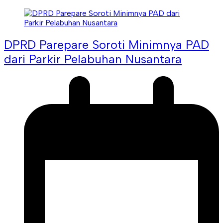
DPRD Parepare Soroti Minimnya PAD
dari Parkir Pelabuhan Nusantara