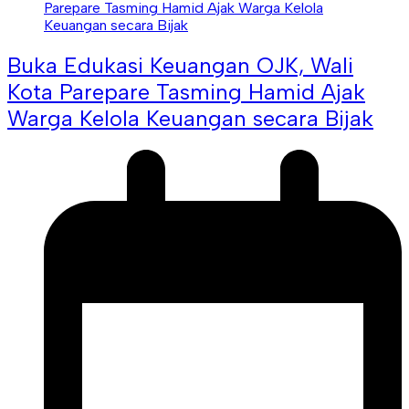
Buka Edukasi Keuangan OJK, Wali
Kota Parepare Tasming Hamid Ajak
Warga Kelola Keuangan secara Bijak