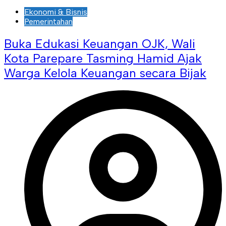
Ekonomi & Bisnis
Pemerintahan
Buka Edukasi Keuangan OJK, Wali
Kota Parepare Tasming Hamid Ajak
Warga Kelola Keuangan secara Bijak