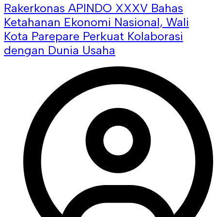
Rakerkonas APINDO XXXV Bahas
Ketahanan Ekonomi Nasional, Wali
Kota Parepare Perkuat Kolaborasi
dengan Dunia Usaha