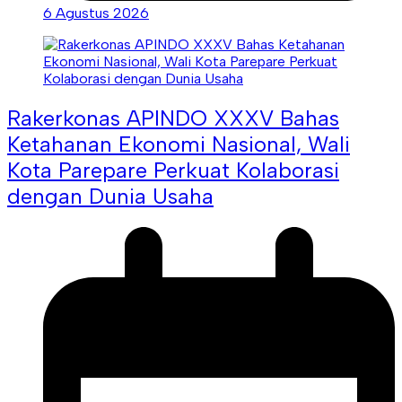
6 Agustus 2026
Rakerkonas APINDO XXXV Bahas
Ketahanan Ekonomi Nasional, Wali
Kota Parepare Perkuat Kolaborasi
dengan Dunia Usaha