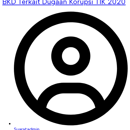
BKD Terkait Dugaan Korupsi TIK 2020
Suaratadmin