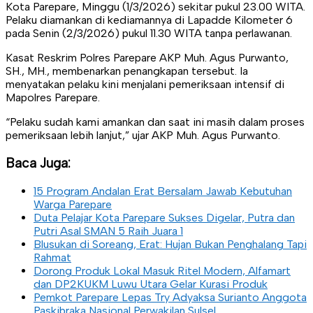
Kota Parepare, Minggu (1/3/2026) sekitar pukul 23.00 WITA.
Pelaku diamankan di kediamannya di Lapadde Kilometer 6
pada Senin (2/3/2026) pukul 11.30 WITA tanpa perlawanan.
Kasat Reskrim Polres Parepare AKP Muh. Agus Purwanto,
SH., MH., membenarkan penangkapan tersebut. Ia
menyatakan pelaku kini menjalani pemeriksaan intensif di
Mapolres Parepare.
“Pelaku sudah kami amankan dan saat ini masih dalam proses
pemeriksaan lebih lanjut,” ujar AKP Muh. Agus Purwanto.
Baca Juga:
15 Program Andalan Erat Bersalam Jawab Kebutuhan
Warga Parepare
Duta Pelajar Kota Parepare Sukses Digelar, Putra dan
Putri Asal SMAN 5 Raih Juara 1
Blusukan di Soreang, Erat: Hujan Bukan Penghalang Tapi
Rahmat
Dorong Produk Lokal Masuk Ritel Modern, Alfamart
dan DP2KUKM Luwu Utara Gelar Kurasi Produk
Pemkot Parepare Lepas Try Adyaksa Surianto Anggota
Paskibraka Nasional Perwakilan Sulsel