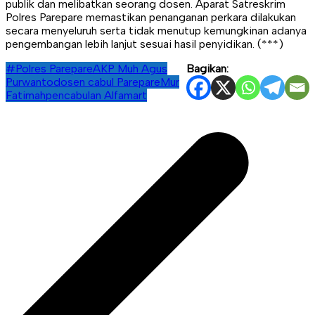
publik dan melibatkan seorang dosen. Aparat Satreskrim
Polres Parepare memastikan penanganan perkara dilakukan
secara menyeluruh serta tidak menutup kemungkinan adanya
pengembangan lebih lanjut sesuai hasil penyidikan. (***)
#Polres Parepare
AKP Muh Agus
Bagikan:
Purwanto
dosen cabul Parepare
Mur
Fatimah
pencabulan Alfamart
Navigasi
pos