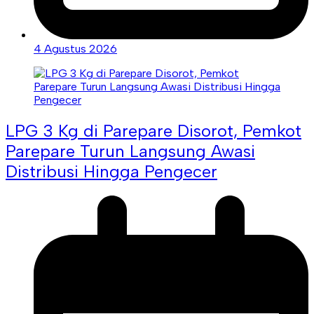
4 Agustus 2026
LPG 3 Kg di Parepare Disorot, Pemkot
Parepare Turun Langsung Awasi
Distribusi Hingga Pengecer