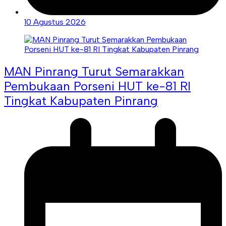
10 Agustus 2026
MAN Pinrang Turut Semarakkan
Pembukaan Porseni HUT ke-81 RI
Tingkat Kabupaten Pinrang