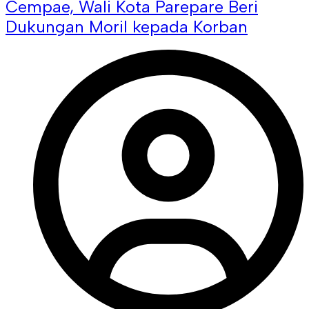
Cempae, Wali Kota Parepare Beri
Dukungan Moril kepada Korban