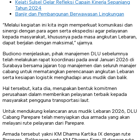
Kejati Sulsel Gelar Refleksi Capain Kinerja Sepanjang
Tahun 2024
Banjir dan Pembangunan Berwawasan Lingkungan
“Melalui kegiatan ini kita ingin memperkuat komunikasi dan
sinergi dengan para agen serta ekspedisi agar pelayanan
kepada masyarakat, khususnya pada masa angkutan Lebaran,
dapat berjalan dengan maksimal,” ujarnya.
Budiono menjelaskan, pihak manajemen DLU sebelumnya
telah melakukan rapat koordinasi pada awal Januari 2026 di
Surabaya bersama jajaran top manajemen dan seluruh manajer
cabang untuk mematangkan perencanaan angkutan Lebaran
serta kesiapan logistik menghadapi arus mudik dan balik.
Hal tersebut, kata dia, merupakan bentuk komitmen
perusahaan dalam memberikan pelayanan terbaik kepada
masyarakat pengguna transportasi laut.
Untuk mendukung kelancaran arus mudik Lebaran 2026, DLU
Cabang Parepare telah menyiapkan dua armada yang akan
melayani rute pelayaran dari Parepare.
Armada tersebut yakni KM Dharma Kartika IX dengan rute
Parepare–Balikpapan serta KM Dharma Ferry III dengan rute