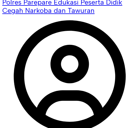
Polres Parepare Edukasi Peserta Didik
Cegah Narkoba dan Tawuran