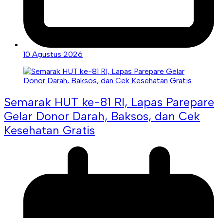
10 Agustus 2026
Semarak HUT ke-81 RI, Lapas Parepare
Gelar Donor Darah, Baksos, dan Cek
Kesehatan Gratis