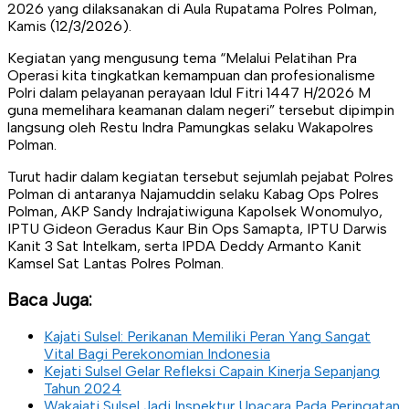
2026 yang dilaksanakan di Aula Rupatama Polres Polman,
Kamis (12/3/2026).
Kegiatan yang mengusung tema “Melalui Pelatihan Pra
Operasi kita tingkatkan kemampuan dan profesionalisme
Polri dalam pelayanan perayaan Idul Fitri 1447 H/2026 M
guna memelihara keamanan dalam negeri” tersebut dipimpin
langsung oleh Restu Indra Pamungkas selaku Wakapolres
Polman.
Turut hadir dalam kegiatan tersebut sejumlah pejabat Polres
Polman di antaranya Najamuddin selaku Kabag Ops Polres
Polman, AKP Sandy Indrajatiwiguna Kapolsek Wonomulyo,
IPTU Gideon Geradus Kaur Bin Ops Samapta, IPTU Darwis
Kanit 3 Sat Intelkam, serta IPDA Deddy Armanto Kanit
Kamsel Sat Lantas Polres Polman.
Baca Juga:
Kajati Sulsel: Perikanan Memiliki Peran Yang Sangat
Vital Bagi Perekonomian Indonesia
Kejati Sulsel Gelar Refleksi Capain Kinerja Sepanjang
Tahun 2024
Wakajati Sulsel Jadi Inspektur Upacara Pada Peringatan