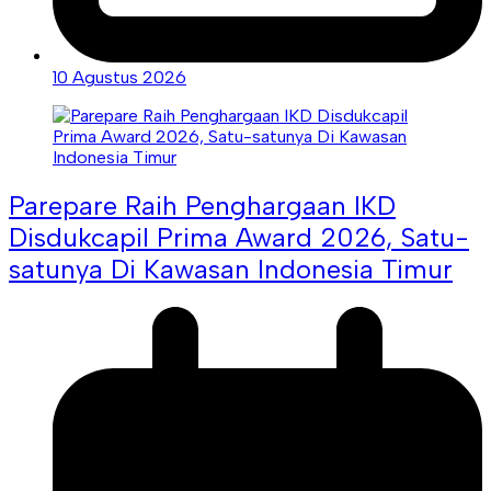
10 Agustus 2026
Parepare Raih Penghargaan IKD
Disdukcapil Prima Award 2026, Satu-
satunya Di Kawasan Indonesia Timur