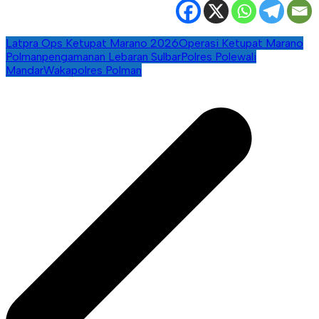
Latpra Ops Ketupat Marano 2026
Operasi Ketupat Marano
Polman
pengamanan Lebaran Sulbar
Polres Polewali
Mandar
Wakapolres Polman
Navigasi
pos