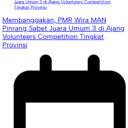
Membanggakan, PMR Wira MAN
Pinrang Sabet Juara Umum 3 di Ajang
Volunteers Competition Tingkat
Provinsi