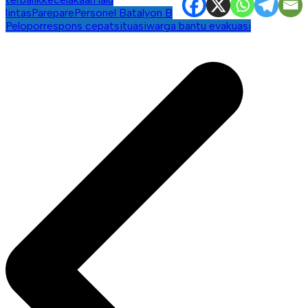
lintas
Parepare
Personel Batalyon B
Pelopor
respons cepat
situasi
warga bantu evakuasi
Navigasi
pos