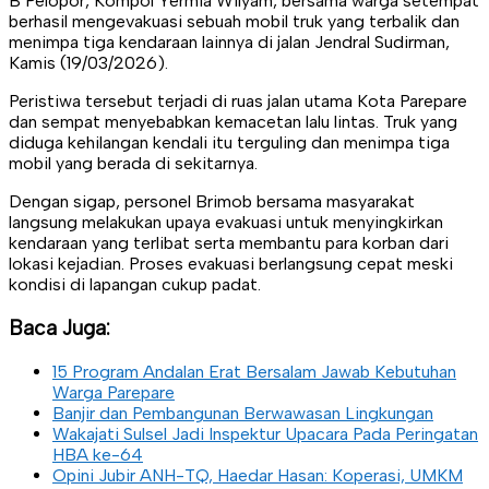
B Pelopor, Kompol Yermia Wilyam, bersama warga setempat
berhasil mengevakuasi sebuah mobil truk yang terbalik dan
menimpa tiga kendaraan lainnya di jalan Jendral Sudirman,
Kamis (19/03/2026).
Peristiwa tersebut terjadi di ruas jalan utama Kota Parepare
dan sempat menyebabkan kemacetan lalu lintas. Truk yang
diduga kehilangan kendali itu terguling dan menimpa tiga
mobil yang berada di sekitarnya.
Dengan sigap, personel Brimob bersama masyarakat
langsung melakukan upaya evakuasi untuk menyingkirkan
kendaraan yang terlibat serta membantu para korban dari
lokasi kejadian. Proses evakuasi berlangsung cepat meski
kondisi di lapangan cukup padat.
Baca Juga:
15 Program Andalan Erat Bersalam Jawab Kebutuhan
Warga Parepare
Banjir dan Pembangunan Berwawasan Lingkungan
Wakajati Sulsel Jadi Inspektur Upacara Pada Peringatan
HBA ke-64
Opini Jubir ANH-TQ, Haedar Hasan: Koperasi, UMKM