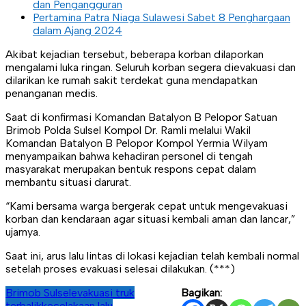
dan Pengangguran
Pertamina Patra Niaga Sulawesi Sabet 8 Penghargaan
dalam Ajang 2024
Akibat kejadian tersebut, beberapa korban dilaporkan
mengalami luka ringan. Seluruh korban segera dievakuasi dan
dilarikan ke rumah sakit terdekat guna mendapatkan
penanganan medis.
Saat di konfirmasi Komandan Batalyon B Pelopor Satuan
Brimob Polda Sulsel Kompol Dr. Ramli melalui Wakil
Komandan Batalyon B Pelopor Kompol Yermia Wilyam
menyampaikan bahwa kehadiran personel di tengah
masyarakat merupakan bentuk respons cepat dalam
membantu situasi darurat.
“Kami bersama warga bergerak cepat untuk mengevakuasi
korban dan kendaraan agar situasi kembali aman dan lancar,”
ujarnya.
Saat ini, arus lalu lintas di lokasi kejadian telah kembali normal
setelah proses evakuasi selesai dilakukan. (***)
Brimob Sulsel
evakuasi truk
Bagikan:
terbalik
kecelakaan lalu