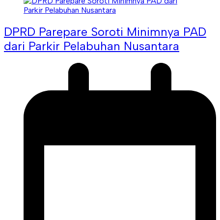
DPRD Parepare Soroti Minimnya PAD
dari Parkir Pelabuhan Nusantara