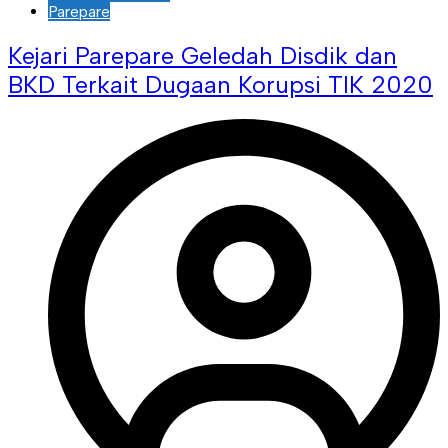
Parepare
Kejari Parepare Geledah Disdik dan
BKD Terkait Dugaan Korupsi TIK 2020