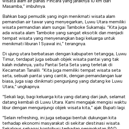
wisata alam air panas Pincara yang jaraknya 10 km dari
Masamba,” imbuhnya.
Bahkan bagi pemudik yang ingin menikmati wisata alam
pemandian air tawar yang menyegarkan, Luwu Utara memiliki
wisata permandian alam sungai Tamboke Sukamaju. “Kita juga
ada wisata alam Tamboke yang sangat eksotik dan menjadi
tempat wisata yang menyenangkan bagi keluarga untuk
menikmati liburan 1 Syawal ini,” terangnya.
Di ujung utara berbatasan dengan kabupaten tetangga, Luwu
Timur, terdapat juga sebuah objek wisata pantai yang tak
kalah indahnya, yaitu Pantai Seta Seta yang terletak di
Kecamatan Tanalili. “Kita juga memiliki tempat wisata seta
seta, sebuah pantai yang cantik, dengan pemandangan luar
biasa, juga siap dinikmati pengunjung yang datang ke Luwu
Utara,” ungkapnya.
“Sekali lagi, bagi keluarga kita yang datang dari jauh, selamat
datang kembali di Luwu Utara. Kami mengajak mengisi waktu
libur dengan mengunjungi objek wisata kita,” ajak Bupati lagi.
“Selain refreshing, ini juga sebagai bentuk dukungan kita
terhadap ekonomi masyarakat di sekitar destinasi wisata.
Sekaligus sebagai kontribusi terhadap peningkatan PAD