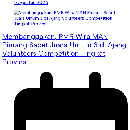
5 Agustus 2026
Membanggakan, PMR Wira MAN
Pinrang Sabet Juara Umum 3 di Ajang
Volunteers Competition Tingkat
Provinsi