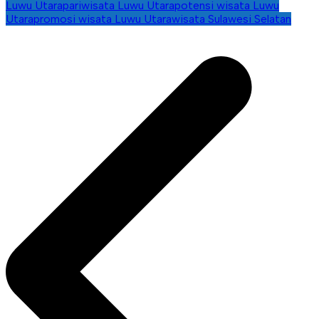
Luwu Utara
pariwisata Luwu Utara
potensi wisata Luwu
Utara
promosi wisata Luwu Utara
wisata Sulawesi Selatan
Navigasi
pos