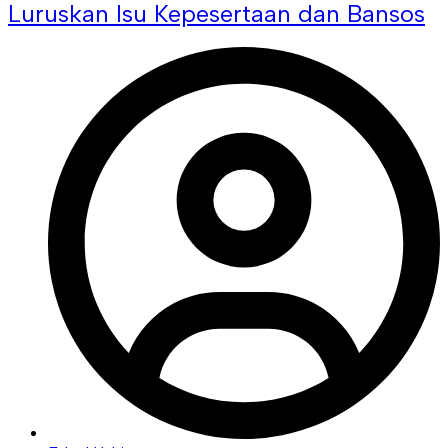
Luruskan Isu Kepesertaan dan Bansos