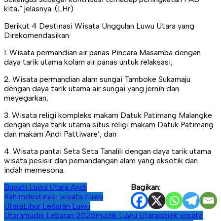
kita,” jelasnya. (LHr)
Berikut 4 Destinasi Wisata Unggulan Luwu Utara yang
Direkomendasikan:
1. Wisata permandian air panas Pincara Masamba dengan
daya tarik utama kolam air panas untuk relaksasi;
2. Wisata permandian alam sungai Tamboke Sukamaju
dengan daya tarik utama air sungai yang jernih dan
meyegarkan;
3. Wisata religi kompleks makam Datuk Patimang Malangke
dengan daya tarik utama situs religi makam Datuk Patimang
dan makam Andi Pattiware’; dan
4. Wisata pantai Seta Seta Tanalili dengan daya tarik utama
wisata pesisir dan pemandangan alam yang eksotik dan
indah memesona.
Bupati Luwu Utara Andi
Bagikan:
Rahim
destinasi wisata Luwu
Utara
Libur Lebaran Luwu
Utara
mudik Lebaran 2026
mudik Luwu Utara
objek wisata