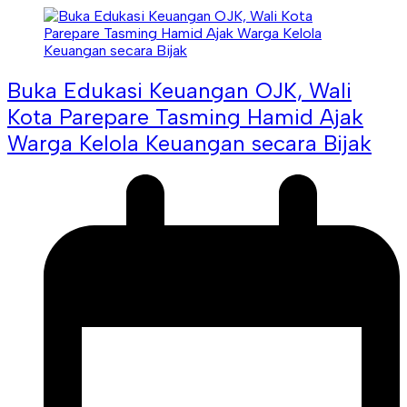
Buka Edukasi Keuangan OJK, Wali
Kota Parepare Tasming Hamid Ajak
Warga Kelola Keuangan secara Bijak