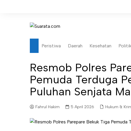
Skip
to
content
Peristiwa
Daerah
Kesehatan
Politi
Resmob Polres Par
Pemuda Terduga Pe
Puluhan Senjata Ma
Fahrul Hakim
5 April 2026
Hukum & Krim