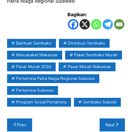
Patra Niaga Regional Sulawesi
Bagikan:
Bantuan Sembako
Distribusi Sembako
Masyarakat Makassar
Paket Sembako Murah
Pasar Murah 2026
Pasar Murah Makassar
Pertamina Patra Niaga Regional Sulawesi
Pertamina Sulawesi
Program Sosial Pertamina
Sembako Subsidi
Navigasi
Prev
Next
pos