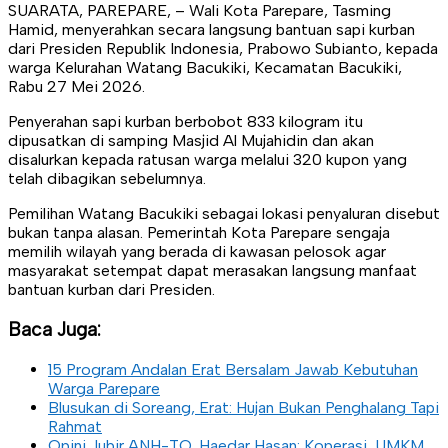
SUARATA, PAREPARE, – Wali Kota Parepare, Tasming
Hamid, menyerahkan secara langsung bantuan sapi kurban
dari Presiden Republik Indonesia, Prabowo Subianto, kepada
warga Kelurahan Watang Bacukiki, Kecamatan Bacukiki,
Rabu 27 Mei 2026.
Penyerahan sapi kurban berbobot 833 kilogram itu
dipusatkan di samping Masjid Al Mujahidin dan akan
disalurkan kepada ratusan warga melalui 320 kupon yang
telah dibagikan sebelumnya.
Pemilihan Watang Bacukiki sebagai lokasi penyaluran disebut
bukan tanpa alasan. Pemerintah Kota Parepare sengaja
memilih wilayah yang berada di kawasan pelosok agar
masyarakat setempat dapat merasakan langsung manfaat
bantuan kurban dari Presiden.
Baca Juga:
15 Program Andalan Erat Bersalam Jawab Kebutuhan
Warga Parepare
Blusukan di Soreang, Erat: Hujan Bukan Penghalang Tapi
Rahmat
Opini Jubir ANH-TQ, Haedar Hasan: Koperasi, UMKM