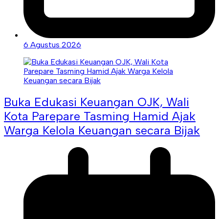
6 Agustus 2026
Buka Edukasi Keuangan OJK, Wali
Kota Parepare Tasming Hamid Ajak
Warga Kelola Keuangan secara Bijak