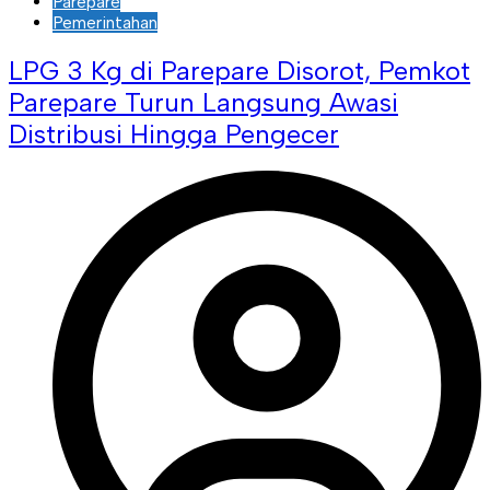
Parepare
Pemerintahan
LPG 3 Kg di Parepare Disorot, Pemkot
Parepare Turun Langsung Awasi
Distribusi Hingga Pengecer