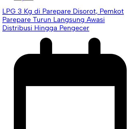
LPG 3 Kg di Parepare Disorot, Pemkot
Parepare Turun Langsung Awasi
Distribusi Hingga Pengecer