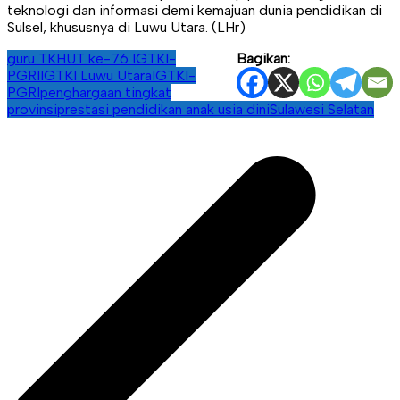
teknologi dan informasi demi kemajuan dunia pendidikan di
Sulsel, khususnya di Luwu Utara. (LHr)
guru TK
HUT ke-76 IGTKI-
Bagikan:
PGRI
IGTKI Luwu Utara
IGTKI-
PGRI
penghargaan tingkat
provinsi
prestasi pendidikan anak usia dini
Sulawesi Selatan
Navigasi
pos