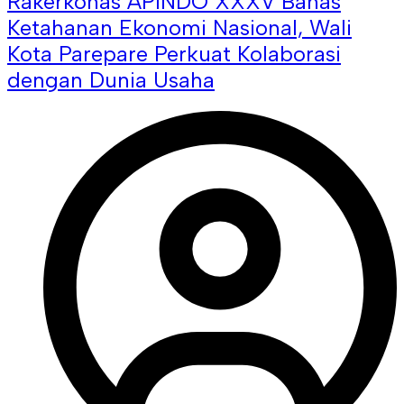
Rakerkonas APINDO XXXV Bahas
Ketahanan Ekonomi Nasional, Wali
Kota Parepare Perkuat Kolaborasi
dengan Dunia Usaha