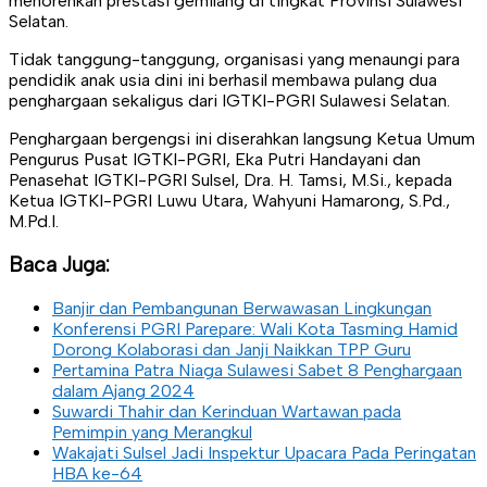
menorehkan prestasi gemilang di tingkat Provinsi Sulawesi
Selatan.
Tidak tanggung-tanggung, organisasi yang menaungi para
pendidik anak usia dini ini berhasil membawa pulang dua
penghargaan sekaligus dari IGTKI-PGRI Sulawesi Selatan.
Penghargaan bergengsi ini diserahkan langsung Ketua Umum
Pengurus Pusat IGTKI-PGRI, Eka Putri Handayani dan
Penasehat IGTKI-PGRI Sulsel, Dra. H. Tamsi, M.Si., kepada
Ketua IGTKI-PGRI Luwu Utara, Wahyuni Hamarong, S.Pd.,
M.Pd.I.
Baca Juga:
Banjir dan Pembangunan Berwawasan Lingkungan
Konferensi PGRI Parepare: Wali Kota Tasming Hamid
Dorong Kolaborasi dan Janji Naikkan TPP Guru
Pertamina Patra Niaga Sulawesi Sabet 8 Penghargaan
dalam Ajang 2024
Suwardi Thahir dan Kerinduan Wartawan pada
Pemimpin yang Merangkul
Wakajati Sulsel Jadi Inspektur Upacara Pada Peringatan
HBA ke-64