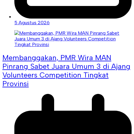
5 Agustus 2026
Membanggakan, PMR Wira MAN
Pinrang Sabet Juara Umum 3 di Ajang
Volunteers Competition Tingkat
Provinsi