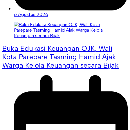
6 Agustus 2026
Buka Edukasi Keuangan OJK, Wali
Kota Parepare Tasming Hamid Ajak
Warga Kelola Keuangan secara Bijak