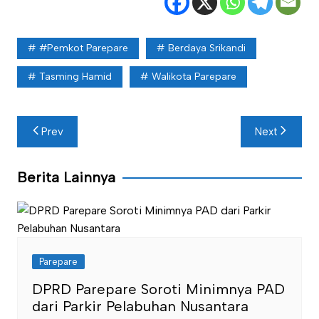
#Pemkot Parepare
Berdaya Srikandi
Tasming Hamid
Walikota Parepare
Navigasi
Prev
Next
pos
Berita Lainnya
Parepare
DPRD Parepare Soroti Minimnya PAD
dari Parkir Pelabuhan Nusantara