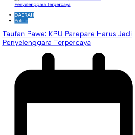
DAERAH
Politik
Taufan Pawe: KPU Parepare Harus Jadi
Penyelenggara Terpercaya