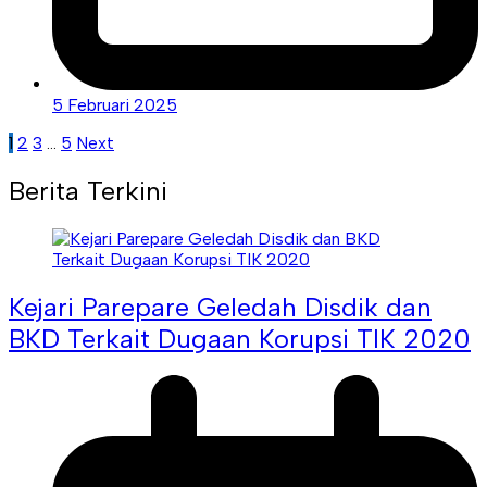
5 Februari 2025
Paginasi
1
2
3
…
5
Next
pos
Berita Terkini
Kejari Parepare Geledah Disdik dan
BKD Terkait Dugaan Korupsi TIK 2020