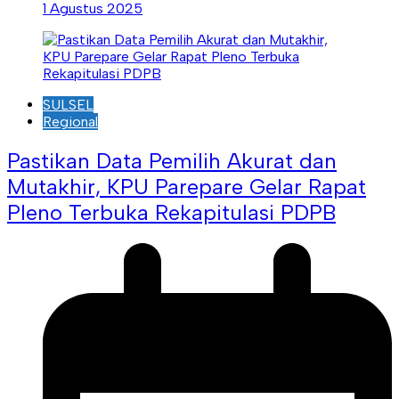
1 Agustus 2025
SULSEL
Regional
Pastikan Data Pemilih Akurat dan
Mutakhir, KPU Parepare Gelar Rapat
Pleno Terbuka Rekapitulasi PDPB