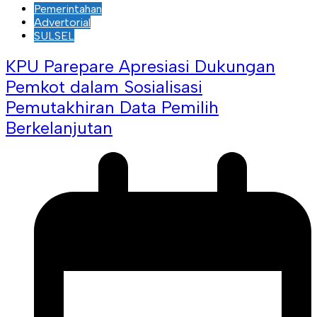
Pemerintahan
Advertorial
SULSEL
KPU Parepare Apresiasi Dukungan
Pemkot dalam Sosialisasi
Pemutakhiran Data Pemilih
Berkelanjutan