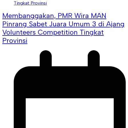
Membanggakan, PMR Wira MAN
Pinrang Sabet Juara Umum 3 di Ajang
Volunteers Competition Tingkat
Provinsi