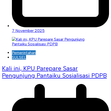
7 November 2025
Pemerintahan
SULSEL
Kali ini, KPU Parepare Sasar
Pengunjung Pantaiku Sosialisasi PDPB