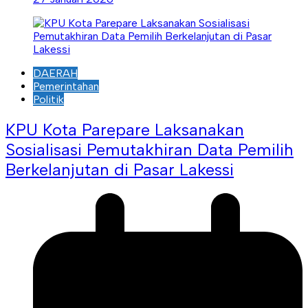
DAERAH
Pemerintahan
Politik
KPU Kota Parepare Laksanakan
Sosialisasi Pemutakhiran Data Pemilih
Berkelanjutan di Pasar Lakessi