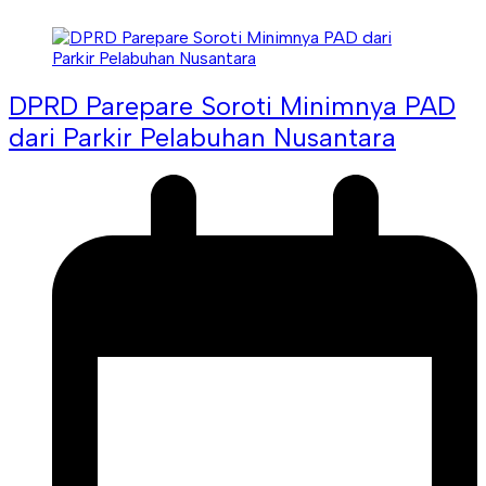
DPRD Parepare Soroti Minimnya PAD
dari Parkir Pelabuhan Nusantara