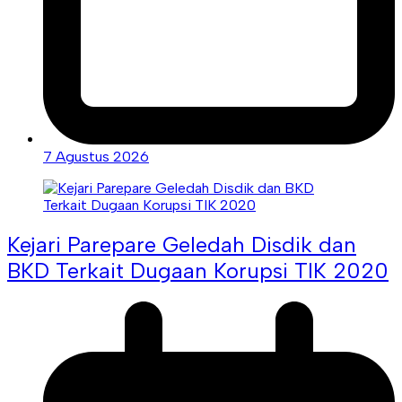
7 Agustus 2026
Kejari Parepare Geledah Disdik dan
BKD Terkait Dugaan Korupsi TIK 2020