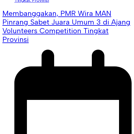
Membanggakan, PMR Wira MAN
Pinrang Sabet Juara Umum 3 di Ajang
Volunteers Competition Tingkat
Provinsi