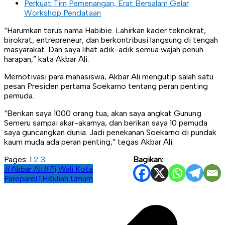
Perkuat Tim Pemenangan, Erat Bersalam Gelar
Workshop Pendataan
“Harumkan terus nama Habibie. Lahirkan kader teknokrat,
birokrat, entrepreneur, dan berkontribusi langsung di tengah
masyarakat. Dan saya lihat adik-adik semua wajah penuh
harapan,” kata Akbar Ali.
Memotivasi para mahasiswa, Akbar Ali mengutip salah satu
pesan Presiden pertama Soekarno tentang peran penting
pemuda.
“Berikan saya 1000 orang tua, akan saya angkat Gunung
Semeru sampai akar-akarnya, dan berikan saya 10 pemuda
saya guncangkan dunia. Jadi penekanan Soekarno di pundak
kaum muda ada peran penting,” tegas Akbar Ali.
Pages:
1
2
3
Bagikan:
#Akbar Ali
#Pj Wali Kota
Parepare
ITH
Kuliah Umum
Navigasi
pos