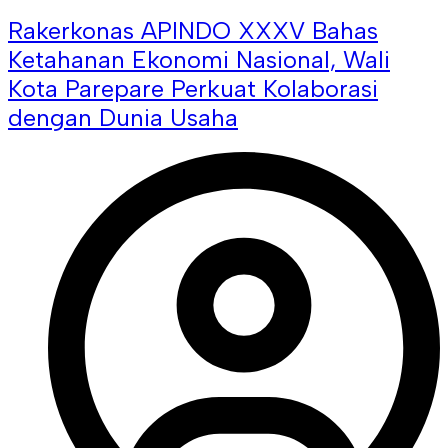
Rakerkonas APINDO XXXV Bahas
Ketahanan Ekonomi Nasional, Wali
Kota Parepare Perkuat Kolaborasi
dengan Dunia Usaha