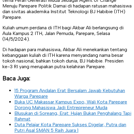
tema Peran Generasi Muda Sebagai Agent of Change
Menuju Parepare Politik Damai di hadapan ratusan mahasiswa
dan sivitas akademika Institut Teknologi BJ Habibie (ITH)
Parepare.
Kuliah umum perdana di ITH bagi Akbar Ali berlangsung di
Aula Kampus 2 ITH, Jalan Pemuda, Parepare, Selasa
(14/5/2024).
Di hadapan para mahasiswa, Akbar Ali menekankan tentang
kebanggaan kuliah di ITH karena menyandang nama besar
tokoh nasional, bahkan tokoh dunia, BJ Habibie. Presiden
ke-3 RI yang merupakan putra kelahiran Parepare.
Baca Juga:
15 Program Andalan Erat Bersalam Jawab Kebutuhan
Warga Parepare
Buka UC Makassar Kampus Expo, Wali Kota Parepare
Dorong Mahasiswa Jadi Entrepreneur Muda
Blusukan di Soreang, Erat: Hujan Bukan Penghalang Tapi
Rahmat
Duta Pelajar Kota Parepare Sukses Digelar, Putra dan
Putri Asal SMAN 5 Raih Juara 1