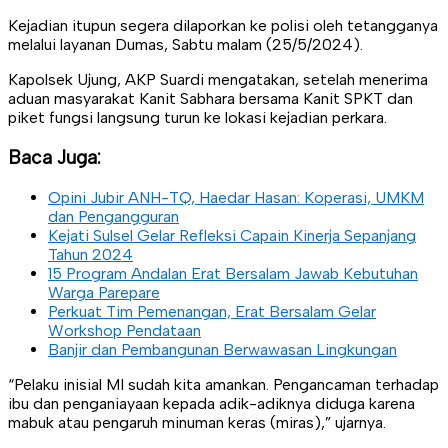
Kejadian itupun segera dilaporkan ke polisi oleh tetangganya
melalui layanan Dumas, Sabtu malam (25/5/2024).
Kapolsek Ujung, AKP Suardi mengatakan, setelah menerima
aduan masyarakat Kanit Sabhara bersama Kanit SPKT dan
piket fungsi langsung turun ke lokasi kejadian perkara.
Baca Juga:
Opini Jubir ANH-TQ, Haedar Hasan: Koperasi, UMKM
dan Pengangguran
Kejati Sulsel Gelar Refleksi Capain Kinerja Sepanjang
Tahun 2024
15 Program Andalan Erat Bersalam Jawab Kebutuhan
Warga Parepare
Perkuat Tim Pemenangan, Erat Bersalam Gelar
Workshop Pendataan
Banjir dan Pembangunan Berwawasan Lingkungan
“Pelaku inisial MI sudah kita amankan. Pengancaman terhadap
ibu dan penganiayaan kepada adik-adiknya diduga karena
mabuk atau pengaruh minuman keras (miras),” ujarnya.