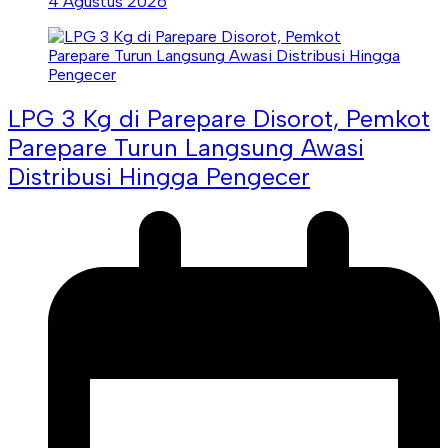
4 Agustus 2026
LPG 3 Kg di Parepare Disorot, Pemkot
Parepare Turun Langsung Awasi
Distribusi Hingga Pengecer