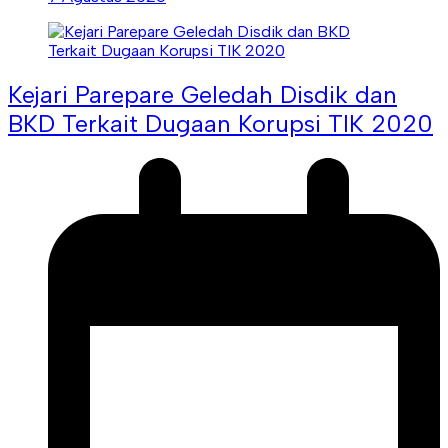
Kejari Parepare Geledah Disdik dan
BKD Terkait Dugaan Korupsi TIK 2020