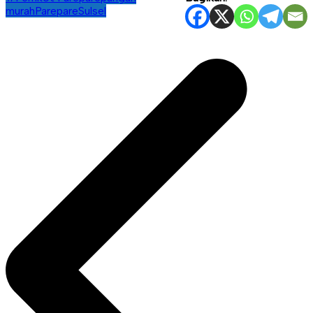
murah
Parepare
Sulsel
Navigasi
pos