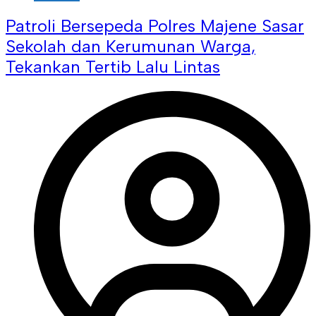
Patroli Bersepeda Polres Majene Sasar
Sekolah dan Kerumunan Warga,
Tekankan Tertib Lalu Lintas