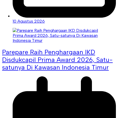
10 Agustus 2026
Parepare Raih Penghargaan IKD
Disdukcapil Prima Award 2026, Satu-
satunya Di Kawasan Indonesia Timur