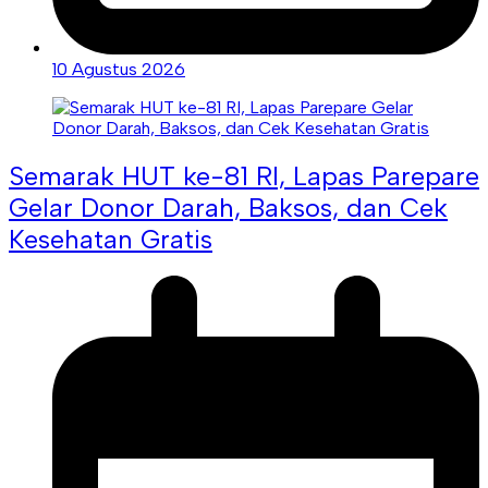
10 Agustus 2026
Semarak HUT ke-81 RI, Lapas Parepare
Gelar Donor Darah, Baksos, dan Cek
Kesehatan Gratis