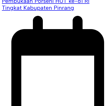
Pembukaan Porseni HUT ke-81 RI
Tingkat Kabupaten Pinrang